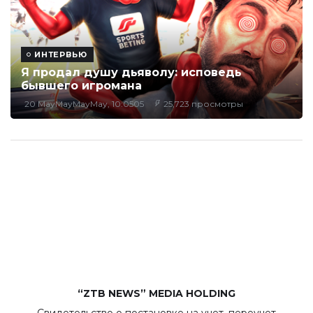
ИНТЕРВЬЮ
Я продал душу дьяволу: исповедь
бывшего игромана
20 MayMayMayMay, 10:0505
25,723 просмотры
“ZTB NEWS” MEDIA HOLDING