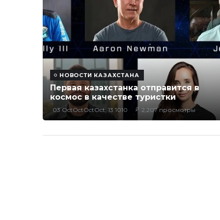
НОВОСТИ КАЗАХСТАНА
Первая казахстанка отправится в
космос в качестве туристки
03 OctOctOctOct, 13:1010
2,207 просмотры