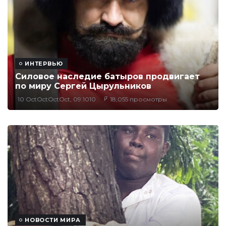
ИНТЕРВЬЮ
Силовое наследие батыров продвигает
по миру Сергей Цырульников
10 OctOctOctOct, 09:1010
18,055 просмотры
НОВОСТИ МИРА