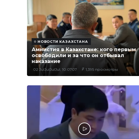
НОВОСТИ КАЗАХСТАНА
Амнистия в Казахстане: кого первым
освободили и за что он отбывал
наказание
02 JulJulJulJul, 10:0707
1,395 просмотры