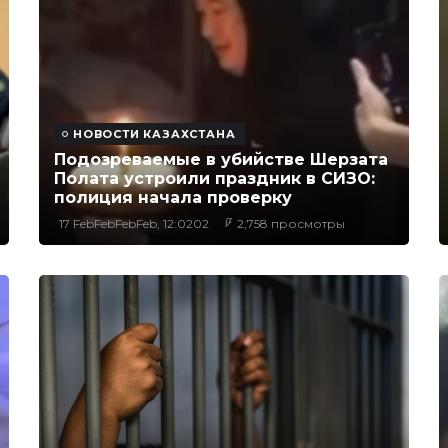
НОВОСТИ КАЗАХСТАНА
Подозреваемые в убийстве Шерзата
Полата устроили праздник в СИЗО:
полиция начала проверку
17 FebFebFebFeb, 12:0202
2,758 просмотры