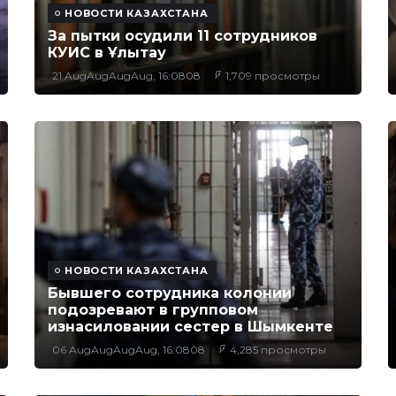
НОВОСТИ КАЗАХСТАНА
За пытки осудили 11 сотрудников
КУИС в Ұлытау
21 AugAugAugAug, 16:0808
1,709 просмотры
НОВОСТИ КАЗАХСТАНА
Бывшего сотрудника колонии
подозревают в групповом
изнасиловании сестер в Шымкенте
06 AugAugAugAug, 16:0808
4,285 просмотры