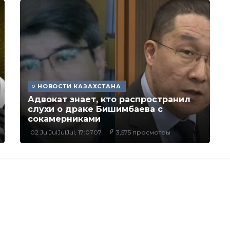
НОВОСТИ КАЗАХСТАНА
Адвокат знает, кто распространил
слухи о драке Бишимбаева с
сокамерниками
02 JulJulJulJul, 17:0707
3,575 просмотры