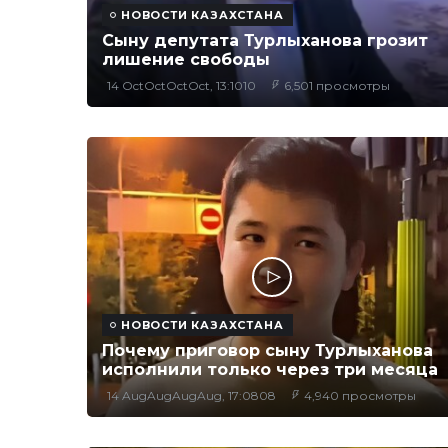
НОВОСТИ КАЗАХСТАНА
Сыну депутата Турлыханова грозит
лишение свободы
14 OctOctOctOct, 13:1010
6,501 просмотры
НОВОСТИ КАЗАХСТАНА
Почему приговор сыну Турлыханова
исполнили только через три месяца
14 AugAugAugAug, 17:0808
4,940 просмотры