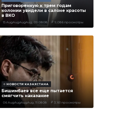
Приговоренную к трем годам
колонии увидели в салоне красоты
в ВКО
15 AugAugAugAug, 09:0808
9,086 просмотры
НОВОСТИ КАЗАХСТАНА
Бишимбаев все еще пытается
смягчить наказание
06 AugAugAugAug, 11:0808
3,161 просмотры