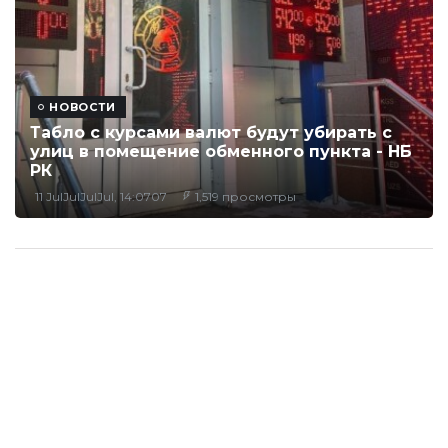
НОВОСТИ
Табло с курсами валют будут убирать с
улиц в помещение обменного пункта - НБ
РК
11 JulJulJulJul, 14:0707
1,519 просмотры