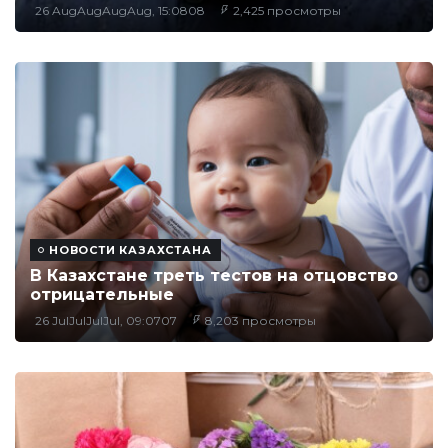
26 AugAugAugAug, 15:0808
2,425 просмотры
НОВОСТИ КАЗАХСТАНА
В Казахстане треть тестов на отцовство
отрицательные
26 JulJulJulJul, 09:0707
8,203 просмотры