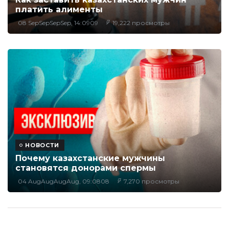
платить алименты
08 SepSepSepSep, 14:0909
19,222 просмотры
НОВОСТИ
Почему казахстанские мужчины
становятся донорами спермы
04 AugAugAugAug, 09:0808
7,270 просмотры