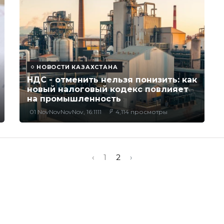
НОВОСТИ КАЗАХСТАНА
НДС - отменить нельзя понизить: как
новый налоговый кодекс повлияет
на промышленность
01 NovNovNovNov, 16:1111
4,114 просмотры
‹
1
2
›