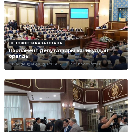
НОВОСТИ КАЗАХСТАНА
Парламент депутаттары каникулдан
оралды
28 AugAugAugAug, 12:0808
1,935 просмотры