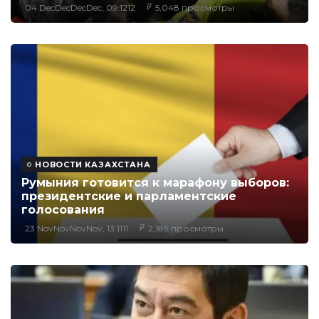
04 DecDecDecDec, 09:1212
5,048 просмотры
НОВОСТИ КАЗАХСТАНА
Румыния готовится к марафону выборов:
президентские и парламентские
голосования
23 NovNovNovNov, 13:1111
2,189 просмотры