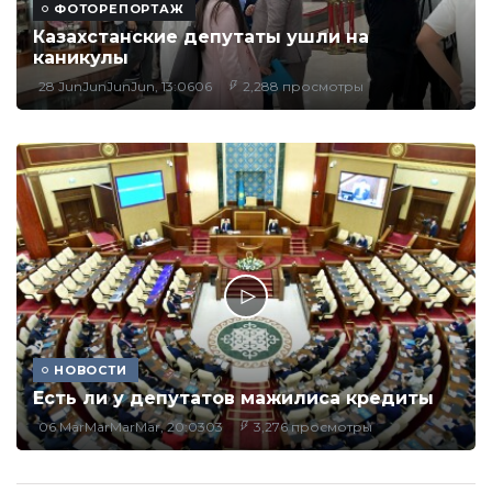
ФОТОРЕПОРТАЖ
Казахстанские депутаты ушли на
каникулы
28 JunJunJunJun, 13:0606
2,288 просмотры
НОВОСТИ
Есть ли у депутатов мажилиса кредиты
06 MarMarMarMar, 20:0303
3,276 просмотры