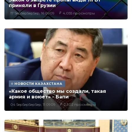
приняли в Грузии
17 SepSepSepSep, 16:0909
4,055 просмотры
НОВОСТИ КАЗАХСТАНА
«Какое общество мы создали, такая
армия и воюет» - Бапи
04 SepSepSepSep, 11:0909
2,302 просмотры