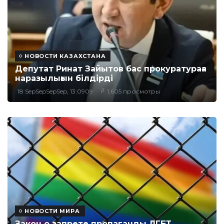
НОВОСТИ КАЗАХСТАНА
Депутат Ринат Зайытов бас прокуратураға
наразылығын білдірді
18 SepSepSepSep, 13:0909
1,605 просмотры
НОВОСТИ МИРА
Закон о запрете пропаганды ЛГБТ