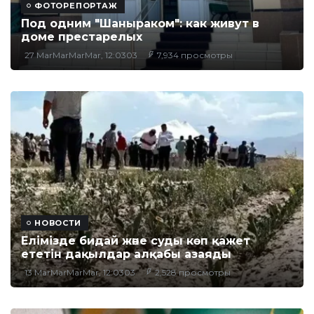
ФОТОРЕПОРТАЖ
Под одним "Шаныраком": как живут в
доме престарелых
27 MarMarMarMar, 12:0303
7,934 просмотры
НОВОСТИ
Елімізде бидай және суды көп қажет
ететін дақылдар алқабы азаяды
13 MarMarMarMar, 12:0303
2,528 просмотры