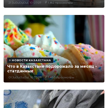
21 JulJulJulJul, 10:0707
1,182 просмотры
НОВОСТИ КАЗАХСТАНА
Что в Казахстане подорожало за месяц -
статданные
01 JulJulJulJul, 16:0707
1,480 просмотры