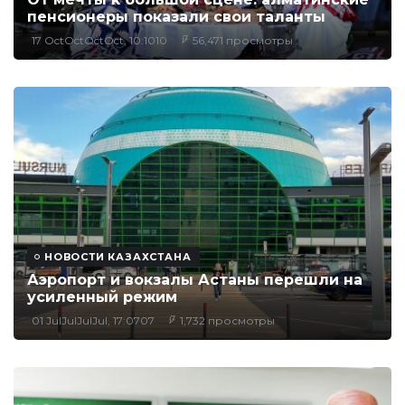
пенсионеры показали свои таланты
17 OctOctOctOct, 10:1010
56,471 просмотры
НОВОСТИ КАЗАХСТАНА
Аэропорт и вокзалы Астаны перешли на
усиленный режим
01 JulJulJulJul, 17:0707
1,732 просмотры