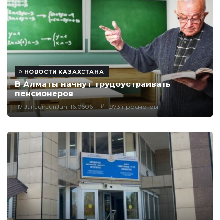
НОВОСТИ КАЗАХСТАНА
В Алматы начнут трудоустраивать
пенсионеров
17 JunJunJunJun, 16:0606
1,973 просмотры