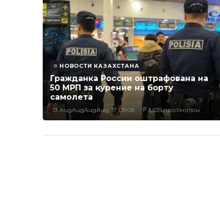
НОВОСТИ КАЗАХСТАНА
Гражданка России оштрафована на
50 МРП за курение на борту
самолета
13 AugAugAugAug, 17:0808
1,635 просмотры