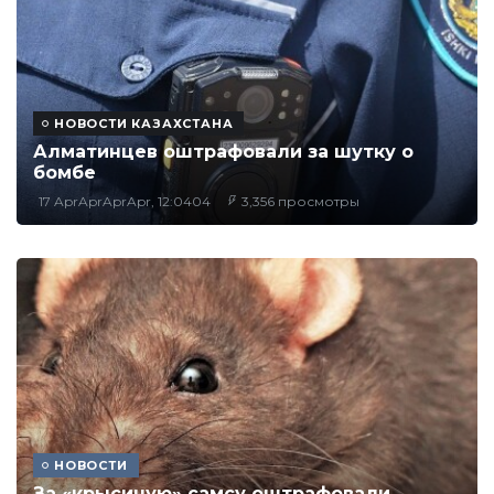
НОВОСТИ КАЗАХСТАНА
Алматинцев оштрафовали за шутку о
бомбе
17 AprAprAprApr, 12:0404
3,356 просмотры
НОВОСТИ
За «крысиную» самсу оштрафовали