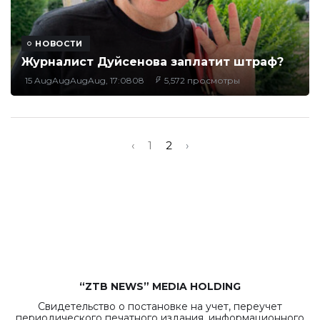
НОВОСТИ
Журналист Дуйсенова заплатит штраф?
15 AugAugAugAug, 17:0808
5,572 просмотры
‹
1
2
›
“ZTB NEWS” MEDIA HOLDING
Свидетельство о постановке на учет, переучет
периодического печатного издания, информационного