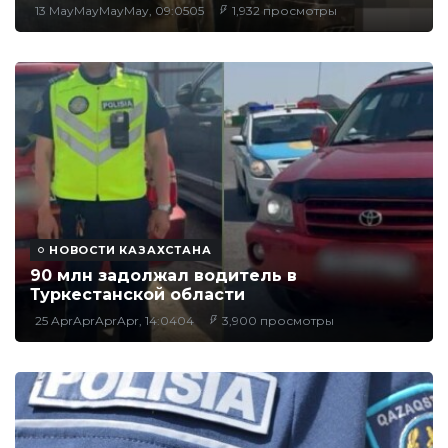
13 MayMayMayMay, 09:0505
1,932 просмотры
НОВОСТИ КАЗАХСТАНА
90 млн задолжал водитель в
Туркестанской области
25 AprAprAprApr, 14:0404
3,900 просмотры