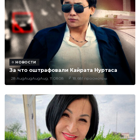
НОВОСТИ
За что оштрафовали Кайрата Нуртаса
28 AugAugAugAug, 11:0808
18,681 просмотры