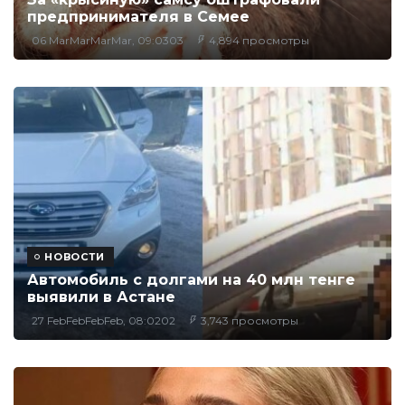
предпринимателя в Семее
06 MarMarMarMar, 09:0303
4,894 просмотры
НОВОСТИ
Автомобиль с долгами на 40 млн тенге
выявили в Астане
27 FebFebFebFeb, 08:0202
3,743 просмотры