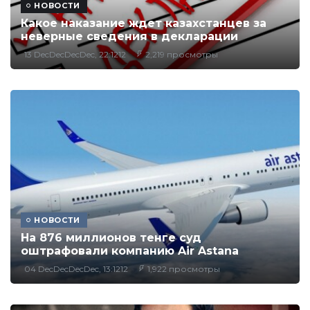
НОВОСТИ
Какое наказание ждет казахстанцев за
неверные сведения в декларации
13 DecDecDecDec, 22:1212
2,219 просмотры
НОВОСТИ
На 876 миллионов тенге суд
оштрафовали компанию Air Astana
04 DecDecDecDec, 13:1212
1,922 просмотры