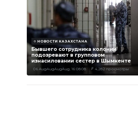
НОВОСТИ КАЗАХСТАНА
Бывшего сотрудника колонии
подозревают в групповом
изнасиловании сестер в Шымкенте
06 AugAugAugAug, 16:0808
4,282 просмотры