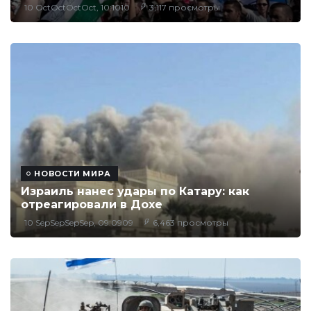
10 OctOctOctOct, 10:1010
3,117 просмотры
НОВОСТИ МИРА
Израиль нанес удары по Катару: как
отреагировали в Дохе
10 SepSepSepSep, 09:0909
6,463 просмотры