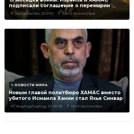
подписали соглашение о перемирии
17 JanJanJanJan, 12:0101
2,802 просмотры
НОВОСТИ МИРА
Новым главой политбюро ХАМАС вместо
убитого Исмаила Хании стал Яхья Синвар
07 AugAugAugAug, 12:0808
1,846 просмотры