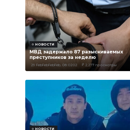
НОВОСТИ
МВД задержало 87 разыскиваемых
преступников за неделю
29 FebFebFebFeb, 08:0202
2,277 просмотры
НОВОСТИ