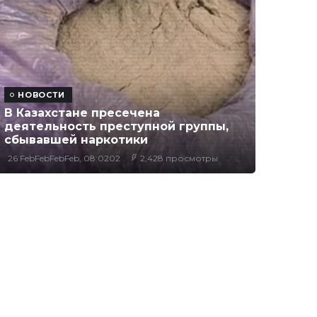
НОВОСТИ
В Казахстане пресечена
деятельность преступной группы,
сбывавшей наркотики
26 FebFebFebFeb, 08:0202
2,428 просмотры