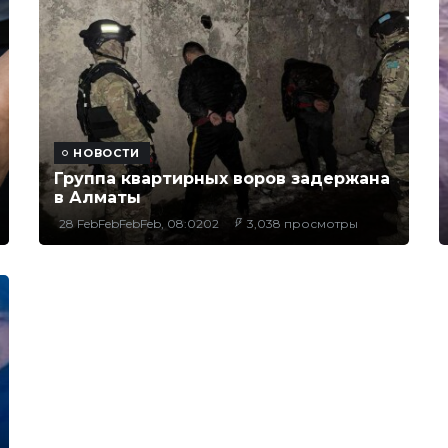
НОВОСТИ
Группа квартирных воров задержана
в Алматы
28 FebFebFebFeb, 08:0202
3,038 просмотры