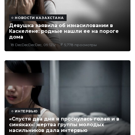
НОВОСТИ КАЗАХСТАНА
Девушка заявила об изнасиловании в
Каскелене: родные нашли ее на пороге
дома
18 DecDecDecDec, 09:1212
5,778 просмотры
ИНТЕРВЬЮ
«Спустя два дня я проснулась голая и в
синяках»: жертва группы молодых
насильников дала интервью