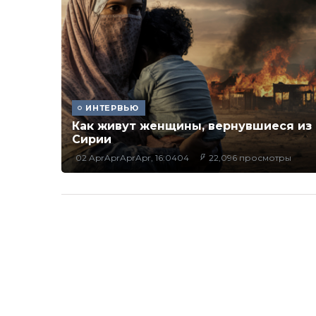
ИНТЕРВЬЮ
Как живут женщины, вернувшиеся из
Сирии
02 AprAprAprApr, 16:0404
22,096 просмотры