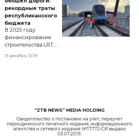
обошел дороги:
появился в базе
рекордные траты
нормативных
республиканского
правовых актов и
бюджета
на сайте маслихат
В 2025 году
города.
финансирование
строительства LRT
в Астане из
31 декабря, 12:39
республиканского
бюджета достигло
рекордных
объемов.
“ZTB NEWS” MEDIA HOLDING
Свидетельство о постановке на учет, переучет
периодического печатного издания, информационного
агентства и сетевого издания №17772-СИ выдано
03.07.2019.