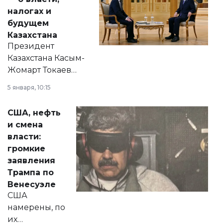
налогах и
будущем
Казахстана
Президент
Казахстана Касым-
Жомарт Токаев
прокомментировал
5 января, 10:15
сразу несколько
актуальных тем —
США, нефть
от слухов о
и смена
политических
власти:
реформах до
громкие
вопросов армии,
заявления
экономики и
Трампа по
личного здоровья.
Венесуэле
США
намерены, по
их