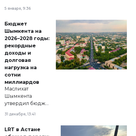
утверждению,
5 января, 9:36
принести
свободу
Бюджет
народу
Шымкента на
Венесуэлы.
2026–2028 годы:
рекордные
доходы и
долговая
нагрузка на
сотни
миллиардов
Маслихат
Шымкента
утвердил бюджет
города на 2026–
31 декабря, 13:41
2028 годы.
Соответствующий
LRT в Астане
документ