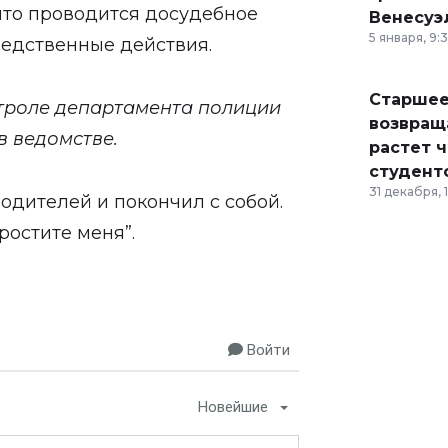
что проводится досудебное
Венесуэ
5 января, 9:
ледственные действия.
Старшее
нтроле департамента полиции
возвраща
 в ведомстве.
растет 
студент
31 декабря, 
одителей и покончил с собой.
ростите меня”.
Войти
Новейшие