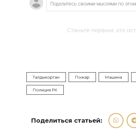
Станьте первым, кто ос
Талдыкорган
Пожар
Машина
Полиция РК
Поделиться статьей: