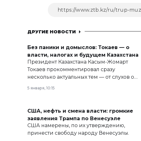
ДРУГИЕ НОВОСТИ
Без паники и домыслов: Токаев — о
власти, налогах и будущем Казахстана
Президент Казахстана Касым-Жомарт
Токаев прокомментировал сразу
несколько актуальных тем — от слухов о
политических реформах до вопросов
5 января, 10:15
армии, экономики и личного здоровья.
США, нефть и смена власти: громкие
заявления Трампа по Венесуэле
США намерены, по их утверждению,
принести свободу народу Венесуэлы.