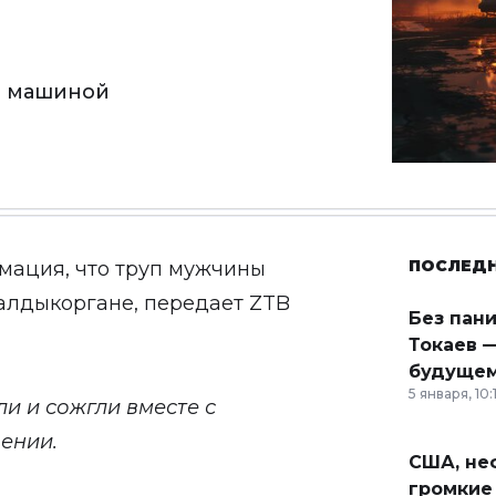
 с машиной
ПОСЛЕД
рмация
, что труп мужчины
алдыкоргане, передает
ZTB
Без пан
Токаев —
будущем
5 января, 10:
и и сожгли вместе с
щении.
США, неф
громкие