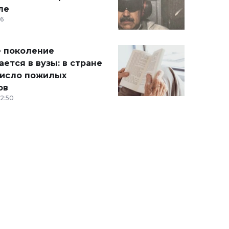
ле
36
 поколение
ется в вузы: в стране
число пожилых
ов
12:50