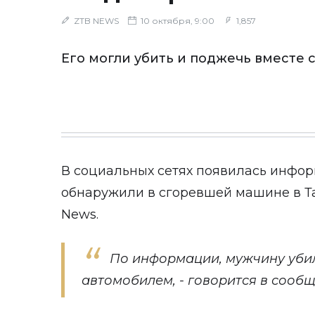
ZTB NEWS
10 октября, 9:00
1,857
Его могли убить и поджечь вместе
В социальных сетях
появилась инфо
обнаружили в сгоревшей машине в Т
News
.
По информации, мужчину убил
автомобилем, - говорится в сооб