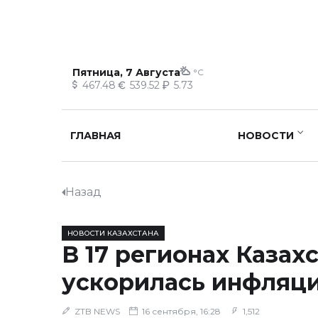
Пятница, 7 Августа
°C
467.48
539.52
5.73
ГЛАВНАЯ
НОВОСТИ
Назад
НОВОСТИ КАЗАХСТАНА
В 17 регионах Казах
ускорилась инфляц
ZTB NEWS
16 сентября, 16:28
1,512