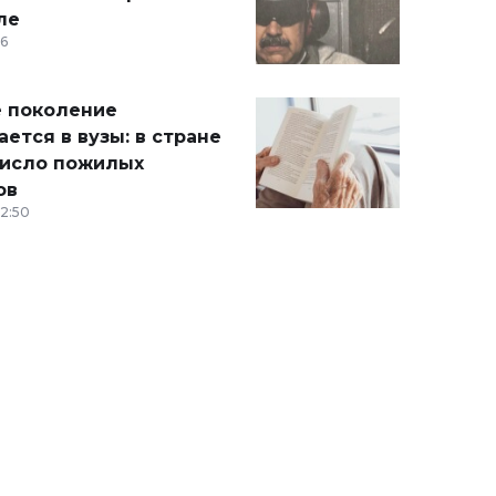
ле
36
 поколение
ется в вузы: в стране
число пожилых
ов
12:50