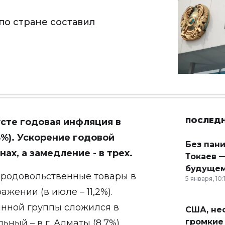
по стране составил
ПОСЛЕД
усте годовая инфляция в
,8%). Ускорение годовой
Без пан
ах, а замедление - в трех.
Токаев —
будущем
продовольственные товары в
5 января, 10:
ажении (в июле – 11,2%).
анной группы сложился в
США, неф
громкие
ьный – в г. Алматы (8,7%).