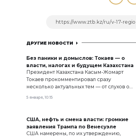
ДРУГИЕ НОВОСТИ
Без паники и домыслов: Токаев — о
власти, налогах и будущем Казахстана
Президент Казахстана Касым-Жомарт
Токаев прокомментировал сразу
несколько актуальных тем — от слухов о
политических реформах до вопросов
5 января, 10:15
армии, экономики и личного здоровья.
США, нефть и смена власти: громкие
заявления Трампа по Венесуэле
США намерены, по их утверждению,