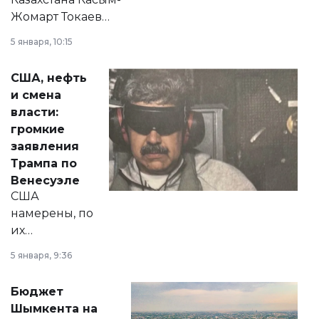
Жомарт Токаев
прокомментировал
5 января, 10:15
сразу несколько
актуальных тем —
США, нефть
от слухов о
и смена
политических
власти:
реформах до
громкие
вопросов армии,
заявления
экономики и
Трампа по
личного здоровья.
Венесуэле
США
намерены, по
их
утверждению,
5 января, 9:36
принести
свободу
Бюджет
народу
Шымкента на
Венесуэлы.