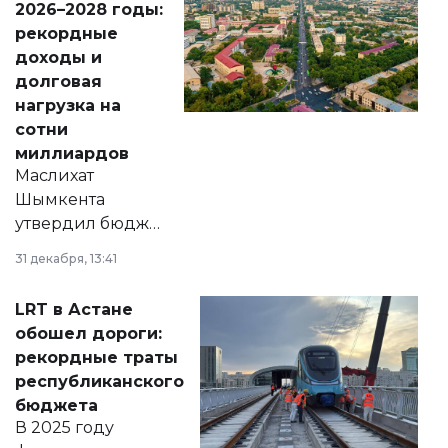
2026–2028 годы:
рекордные
доходы и
долговая
нагрузка на
сотни
миллиардов
Маслихат
Шымкента
утвердил бюджет
города на 2026–
31 декабря, 13:41
2028 годы.
Соответствующий
LRT в Астане
документ
обошел дороги:
появился в базе
рекордные траты
нормативных
республиканского
правовых актов и
бюджета
на сайте маслихат
В 2025 году
города.