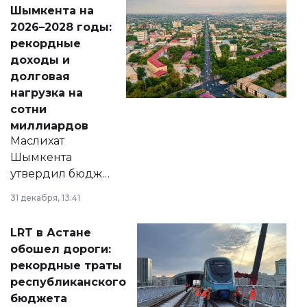
народу
Шымкента на
Венесуэлы.
2026–2028 годы:
рекордные
доходы и
долговая
нагрузка на
сотни
миллиардов
Маслихат
Шымкента
утвердил бюджет
города на 2026–
31 декабря, 13:41
2028 годы.
Соответствующий
LRT в Астане
документ
обошел дороги:
появился в базе
рекордные траты
нормативных
республиканского
правовых актов и
бюджета
на сайте маслихат