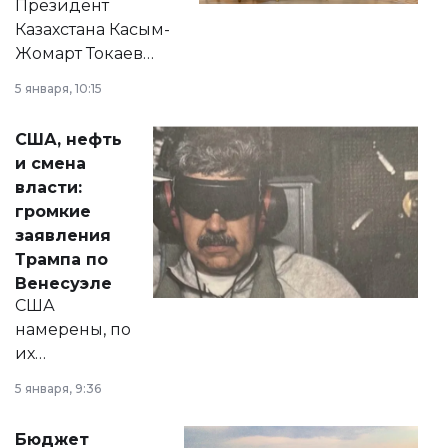
Президент
Казахстана Касым-
Жомарт Токаев
прокомментировал
5 января, 10:15
сразу несколько
актуальных тем —
США, нефть
от слухов о
и смена
политических
власти:
реформах до
громкие
вопросов армии,
заявления
экономики и
Трампа по
личного здоровья.
Венесуэле
США
намерены, по
их
утверждению,
5 января, 9:36
принести
свободу
Бюджет