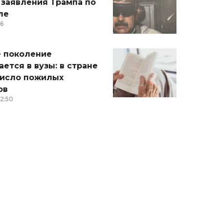
 заявления Трампа по
ле
36
 поколение
ется в вузы: в стране
число пожилых
ов
12:50