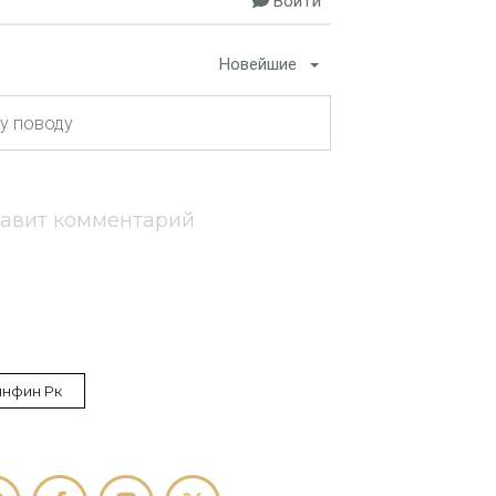
Войти
Новейшие
тавит комментарий
нфин Рк