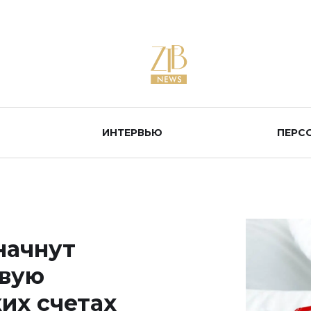
ИНТЕРВЬЮ
ПЕРС
начнут
овую
их счетах