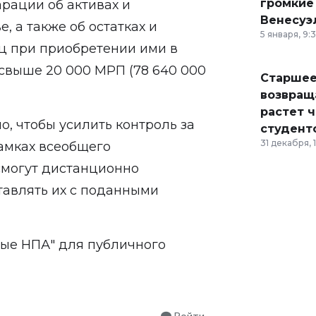
громкие
рации об активах и
Венесуэ
, а также об остатках и
5 января, 9:
иц при приобретении ими в
свыше 20 000 МРП (78 640 000
Старшее
возвраща
растет 
о, чтобы усилить контроль за
студент
31 декабря, 
амках всеобщего
смогут дистанционно
тавлять их с поданными
ые НПА"
для публичного