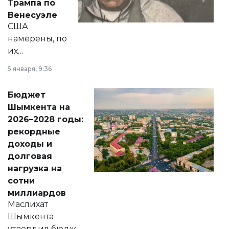
Трампа по
личного здоровья.
Венесуэле
США
намерены, по
их
утверждению,
5 января, 9:36
принести
свободу
Бюджет
народу
Шымкента на
Венесуэлы.
2026–2028 годы:
рекордные
доходы и
долговая
нагрузка на
сотни
миллиардов
Маслихат
Шымкента
утвердил бюджет