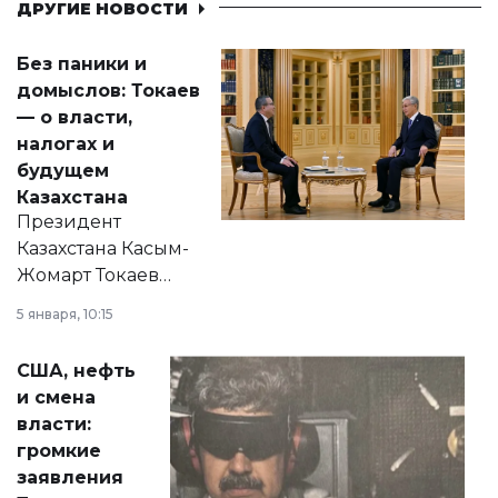
ДРУГИЕ НОВОСТИ
Без паники и
домыслов: Токаев
— о власти,
налогах и
будущем
Казахстана
Президент
Казахстана Касым-
Жомарт Токаев
прокомментировал
5 января, 10:15
сразу несколько
актуальных тем —
США, нефть
от слухов о
и смена
политических
власти:
реформах до
громкие
вопросов армии,
заявления
экономики и