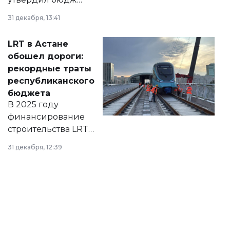
города на 2026–
31 декабря, 13:41
2028 годы.
Соответствующий
LRT в Астане
документ
обошел дороги:
появился в базе
рекордные траты
нормативных
республиканского
правовых актов и
бюджета
на сайте маслихат
В 2025 году
города.
финансирование
строительства LRT
в Астане из
31 декабря, 12:39
республиканского
бюджета достигло
рекордных
объемов.