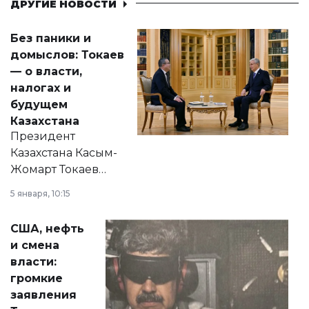
ДРУГИЕ НОВОСТИ
Без паники и
домыслов: Токаев
— о власти,
налогах и
будущем
Казахстана
Президент
Казахстана Касым-
Жомарт Токаев
прокомментировал
5 января, 10:15
сразу несколько
актуальных тем —
США, нефть
от слухов о
и смена
политических
власти:
реформах до
громкие
вопросов армии,
заявления
экономики и