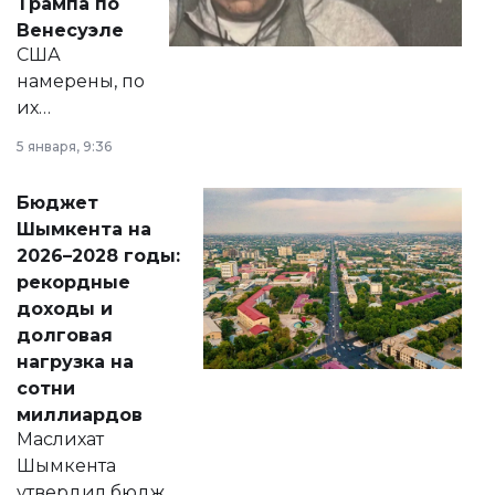
Трампа по
личного здоровья.
Венесуэле
США
намерены, по
их
утверждению,
5 января, 9:36
принести
свободу
Бюджет
народу
Шымкента на
Венесуэлы.
2026–2028 годы:
рекордные
доходы и
долговая
нагрузка на
сотни
миллиардов
Маслихат
Шымкента
утвердил бюджет