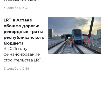
города на 2026–
31 декабря, 13:41
2028 годы.
Соответствующий
LRT в Астане
документ
обошел дороги:
появился в базе
рекордные траты
нормативных
республиканского
правовых актов и
бюджета
на сайте маслихат
В 2025 году
города.
финансирование
строительства LRT
в Астане из
31 декабря, 12:39
республиканского
бюджета достигло
рекордных
объемов.