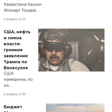
Казахстана Касым-
Жомарт Токаев
прокомментировал
5 января, 10:15
сразу несколько
актуальных тем —
США, нефть
от слухов о
и смена
политических
власти:
реформах до
громкие
вопросов армии,
заявления
экономики и
Трампа по
личного здоровья.
Венесуэле
США
намерены, по
их
утверждению,
5 января, 9:36
принести
свободу
Бюджет
народу