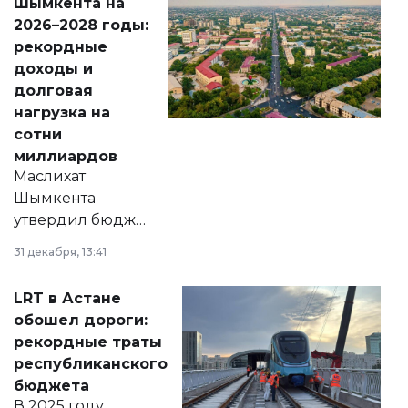
Шымкента на
Венесуэлы.
2026–2028 годы:
рекордные
доходы и
долговая
нагрузка на
сотни
миллиардов
Маслихат
Шымкента
утвердил бюджет
города на 2026–
31 декабря, 13:41
2028 годы.
Соответствующий
LRT в Астане
документ
обошел дороги:
появился в базе
рекордные траты
нормативных
республиканского
правовых актов и
бюджета
на сайте маслихат
В 2025 году