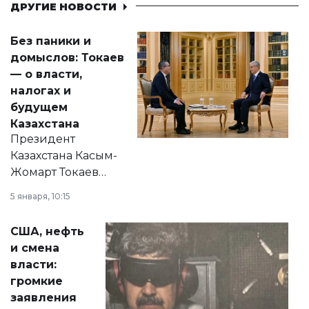
ДРУГИЕ НОВОСТИ
Без паники и
домыслов: Токаев
— о власти,
налогах и
будущем
Казахстана
Президент
Казахстана Касым-
Жомарт Токаев
прокомментировал
5 января, 10:15
сразу несколько
актуальных тем —
США, нефть
от слухов о
и смена
политических
власти:
реформах до
громкие
вопросов армии,
заявления
экономики и