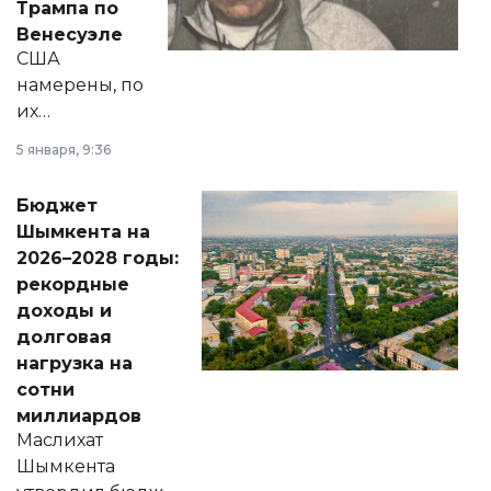
Трампа по
личного здоровья.
Венесуэле
США
намерены, по
их
утверждению,
5 января, 9:36
принести
свободу
Бюджет
народу
Шымкента на
Венесуэлы.
2026–2028 годы:
рекордные
доходы и
долговая
нагрузка на
сотни
миллиардов
Маслихат
Шымкента