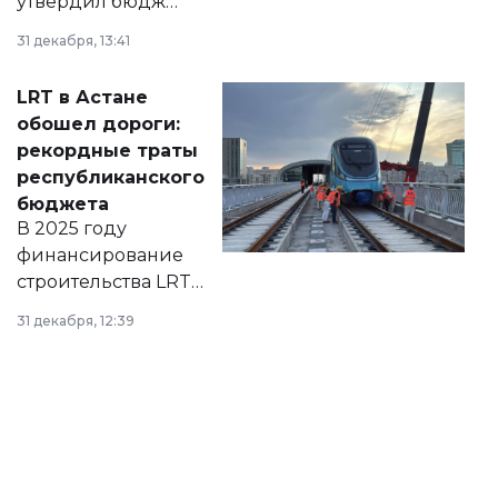
утвердил бюджет
города на 2026–
31 декабря, 13:41
2028 годы.
Соответствующий
LRT в Астане
документ
обошел дороги:
появился в базе
рекордные траты
нормативных
республиканского
правовых актов и
бюджета
на сайте маслихат
В 2025 году
города.
финансирование
строительства LRT
в Астане из
31 декабря, 12:39
республиканского
бюджета достигло
рекордных
объемов.