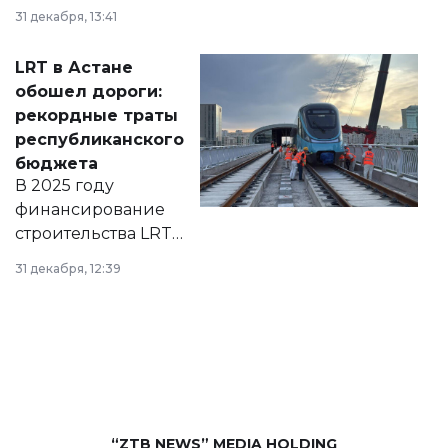
города на 2026–
31 декабря, 13:41
2028 годы.
Соответствующий
LRT в Астане
документ
обошел дороги:
появился в базе
рекордные траты
нормативных
республиканского
правовых актов и
бюджета
на сайте маслихат
В 2025 году
города.
финансирование
строительства LRT
в Астане из
31 декабря, 12:39
республиканского
бюджета достигло
рекордных
объемов.
“ZTB NEWS” MEDIA HOLDING