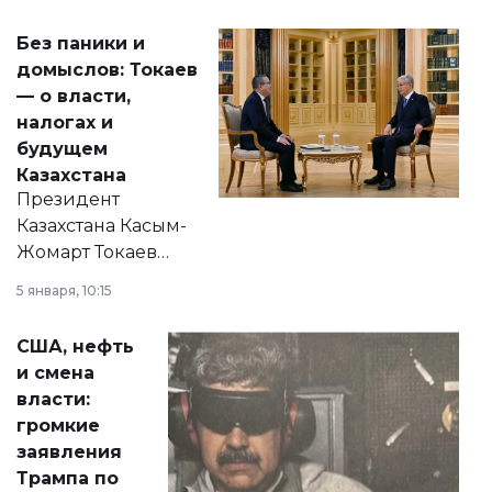
Без паники и
домыслов: Токаев
— о власти,
налогах и
будущем
Казахстана
Президент
Казахстана Касым-
Жомарт Токаев
прокомментировал
5 января, 10:15
сразу несколько
актуальных тем —
США, нефть
от слухов о
и смена
политических
власти:
реформах до
громкие
вопросов армии,
заявления
экономики и
Трампа по
личного здоровья.