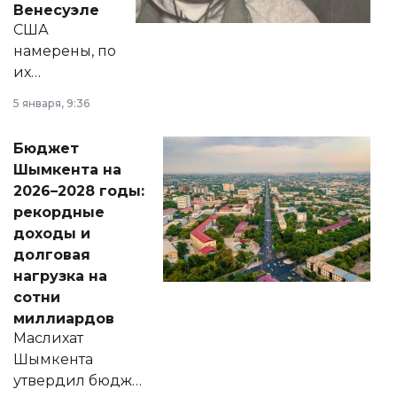
Венесуэле
США
намерены, по
их
утверждению,
5 января, 9:36
принести
свободу
Бюджет
народу
Шымкента на
Венесуэлы.
2026–2028 годы:
рекордные
доходы и
долговая
нагрузка на
сотни
миллиардов
Маслихат
Шымкента
утвердил бюджет