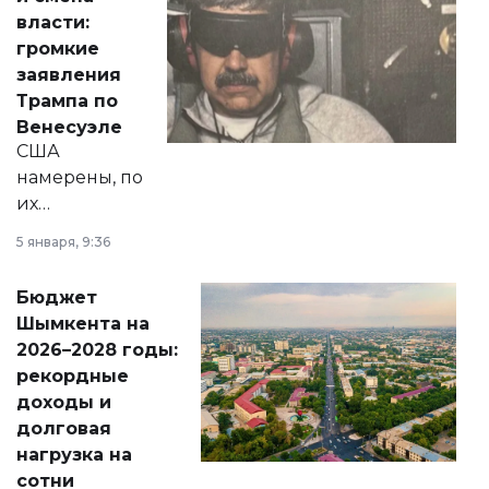
политических
власти:
реформах до
громкие
вопросов армии,
заявления
экономики и
Трампа по
личного здоровья.
Венесуэле
США
намерены, по
их
утверждению,
5 января, 9:36
принести
свободу
Бюджет
народу
Шымкента на
Венесуэлы.
2026–2028 годы:
рекордные
доходы и
долговая
нагрузка на
сотни