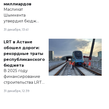
миллиардов
Маслихат
Шымкента
утвердил бюджет
города на 2026–
31 декабря, 13:41
2028 годы.
Соответствующий
LRT в Астане
документ
обошел дороги:
появился в базе
рекордные траты
нормативных
республиканского
правовых актов и
бюджета
на сайте маслихат
В 2025 году
города.
финансирование
строительства LRT
в Астане из
31 декабря, 12:39
республиканского
бюджета достигло
рекордных