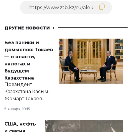
ДРУГИЕ НОВОСТИ
Без паники и
домыслов: Токаев
— о власти,
налогах и
будущем
Казахстана
Президент
Казахстана Касым-
Жомарт Токаев
прокомментировал
5 января, 10:15
сразу несколько
актуальных тем —
США, нефть
от слухов о
и смена