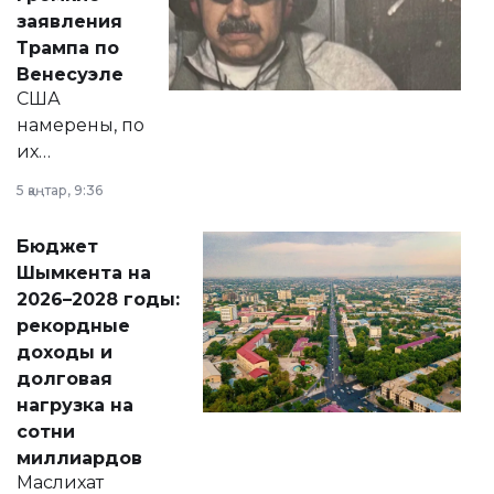
вопросов армии,
заявления
экономики и
Трампа по
личного здоровья.
Венесуэле
США
намерены, по
их
утверждению,
5 қаңтар, 9:36
принести
свободу
Бюджет
народу
Шымкента на
Венесуэлы.
2026–2028 годы:
рекордные
доходы и
долговая
нагрузка на
сотни
миллиардов
Маслихат