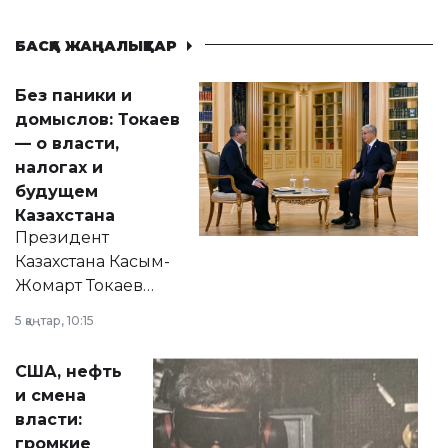
БАСҚА ЖАҢАЛЫҚТАР
Без паники и
домыслов: Токаев
— о власти,
налогах и
будущем
Казахстана
Президент
Казахстана Касым-
Жомарт Токаев
прокомментировал
5 қаңтар, 10:15
сразу несколько
актуальных тем —
США, нефть
от слухов о
и смена
политических
власти:
реформах до
громкие