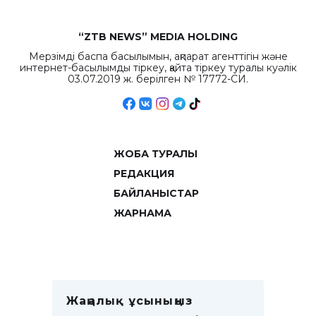
“ZTB NEWS” MEDIA HOLDING
Мерзімді баспа басылымын, ақпарат агенттігін және
интернет-басылымды тіркеу, қайта тіркеу туралы куәлік
03.07.2019 ж. берілген № 17772-СИ.
ЖОБА ТУРАЛЫ
РЕДАКЦИЯ
БАЙЛАНЫСТАР
ЖАРНАМА
Жаңалық ұсыныңыз