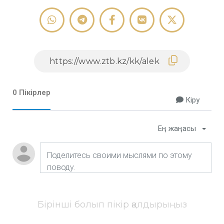
0 Пікірлер
Кіру
Ең жаңасы
Бірінші болып пікір қалдырыңыз