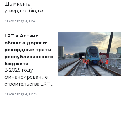
Шымкента
утвердил бюджет
города на 2026–
31 желтоқсан, 13:41
2028 годы.
Соответствующий
LRT в Астане
документ
обошел дороги:
появился в базе
рекордные траты
нормативных
республиканского
правовых актов и
бюджета
на сайте маслихат
В 2025 году
города.
финансирование
строительства LRT
в Астане из
31 желтоқсан, 12:39
республиканского
бюджета достигло
рекордных
объемов.