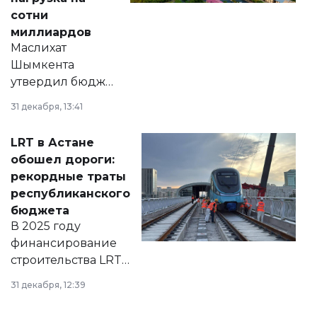
сотни
миллиардов
Маслихат
Шымкента
утвердил бюджет
города на 2026–
31 декабря, 13:41
2028 годы.
Соответствующий
LRT в Астане
документ
обошел дороги:
появился в базе
рекордные траты
нормативных
республиканского
правовых актов и
бюджета
на сайте маслихат
В 2025 году
города.
финансирование
строительства LRT
в Астане из
31 декабря, 12:39
республиканского
бюджета достигло