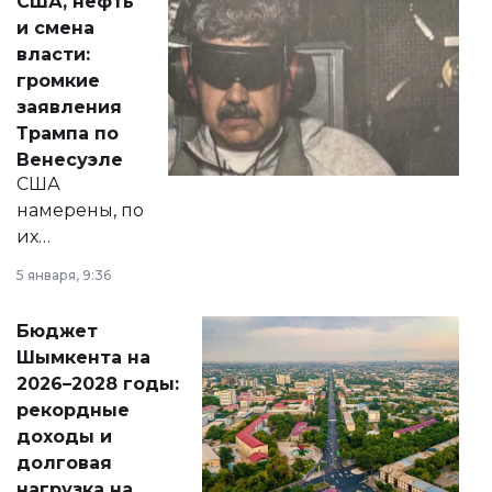
США, нефть
от слухов о
и смена
политических
власти:
реформах до
громкие
вопросов армии,
заявления
экономики и
Трампа по
личного здоровья.
Венесуэле
США
намерены, по
их
утверждению,
5 января, 9:36
принести
свободу
Бюджет
народу
Шымкента на
Венесуэлы.
2026–2028 годы:
рекордные
доходы и
долговая
нагрузка на