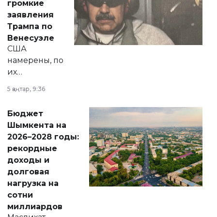
громкие
вопросов армии,
заявления
экономики и
Трампа по
личного здоровья.
Венесуэле
США
намерены, по
их
утверждению,
5 қаңтар, 9:36
принести
свободу
Бюджет
народу
Шымкента на
Венесуэлы.
2026–2028 годы:
рекордные
доходы и
долговая
нагрузка на
сотни
миллиардов