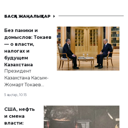
БАСҚА ЖАҢАЛЫҚТАР
Без паники и
домыслов: Токаев
— о власти,
налогах и
будущем
Казахстана
Президент
Казахстана Касым-
Жомарт Токаев
прокомментировал
5 қаңтар, 10:15
сразу несколько
актуальных тем —
США, нефть
от слухов о
и смена
политических
власти:
реформах до