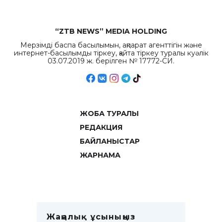
“ZTB NEWS” MEDIA HOLDING
Мерзімді баспа басылымын, ақпарат агенттігін және
интернет-басылымды тіркеу, қайта тіркеу туралы куәлік
03.07.2019 ж. берілген № 17772-СИ.
ЖОБА ТУРАЛЫ
РЕДАКЦИЯ
БАЙЛАНЫСТАР
ЖАРНАМА
Жаңалық ұсыныңыз