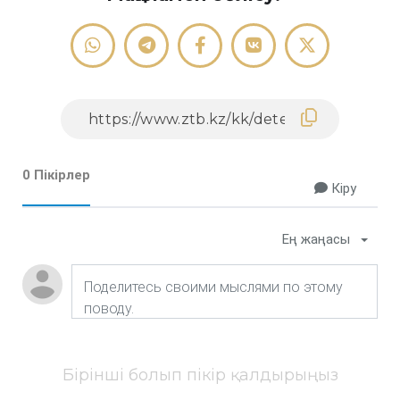
0 Пікірлер
Кіру
Ең жаңасы
Бірінші болып пікір қалдырыңыз