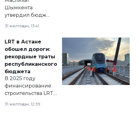
Маслихат
Шымкента
утвердил бюджет
города на 2026–
31 желтоқсан, 13:41
2028 годы.
Соответствующий
LRT в Астане
документ
обошел дороги:
появился в базе
рекордные траты
нормативных
республиканского
правовых актов и
бюджета
на сайте маслихат
В 2025 году
города.
финансирование
строительства LRT
в Астане из
31 желтоқсан, 12:39
республиканского
бюджета достигло
рекордных
объемов.