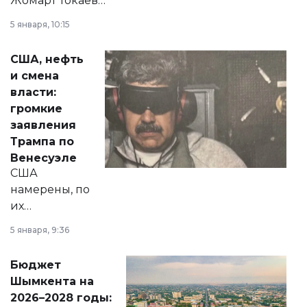
Жомарт Токаев
прокомментировал
5 января, 10:15
сразу несколько
актуальных тем —
США, нефть
от слухов о
и смена
политических
власти:
реформах до
громкие
вопросов армии,
заявления
экономики и
Трампа по
личного здоровья.
Венесуэле
США
намерены, по
их
утверждению,
5 января, 9:36
принести
свободу
Бюджет
народу
Шымкента на
Венесуэлы.
2026–2028 годы: