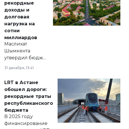
рекордные
доходы и
долговая
нагрузка на
сотни
миллиардов
Маслихат
Шымкента
утвердил бюджет
города на 2026–
31 декабря, 13:41
2028 годы.
Соответствующий
LRT в Астане
документ
обошел дороги:
появился в базе
рекордные траты
нормативных
республиканского
правовых актов и
бюджета
на сайте маслихат
В 2025 году
города.
финансирование