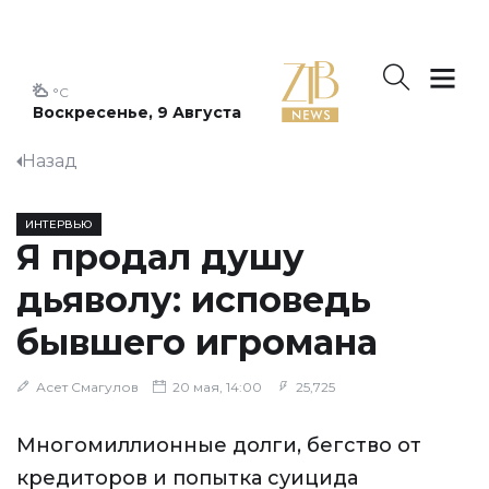
°C
Воскресенье, 9 Августа
Назад
ИНТЕРВЬЮ
Я продал душу
дьяволу: исповедь
бывшего игромана
Асет Смагулов
20 мая, 14:00
25,725
Многомиллионные долги, бегство от
кредиторов и попытка суицида