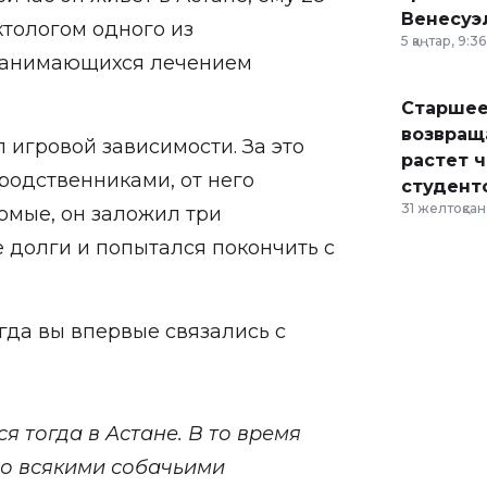
Венесуэ
ктологом одного из
5 қаңтар, 9:36
 занимающихся лечением
Старшее
возвраща
 игровой зависимости. За это
растет 
 родственниками, от него
студент
31 желтоқсан,
комые, он заложил три
 долги и попытался покончить с
огда вы впервые связались с
лся тогда в Астане. В то время
со всякими собачьими