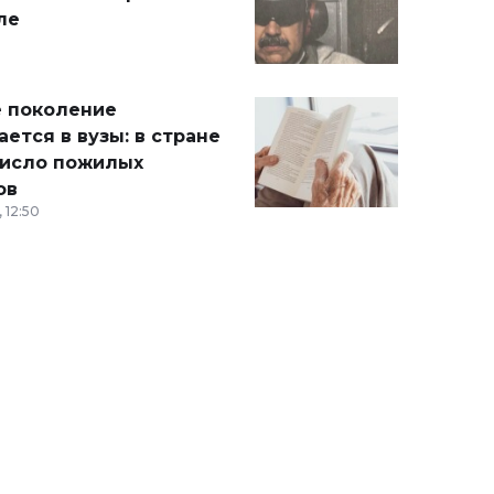
ле
 поколение
ется в вузы: в стране
число пожилых
ов
 12:50