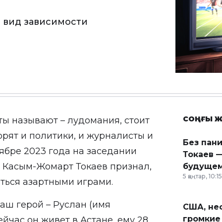
 вид зависимости
СОҢҒЫ Ж
ты называют – лудомания, стоит
ворят и политики, и журналисты и
Без пан
ябре 2023 года на заседании
Токаев —
 Касым-Жомарт Токаев признал,
будущем
5 қаңтар, 10:15
аться азартными играми.
наш герой – Руслан (имя
США, неф
громкие
йчас он живет в Астане, ему 28