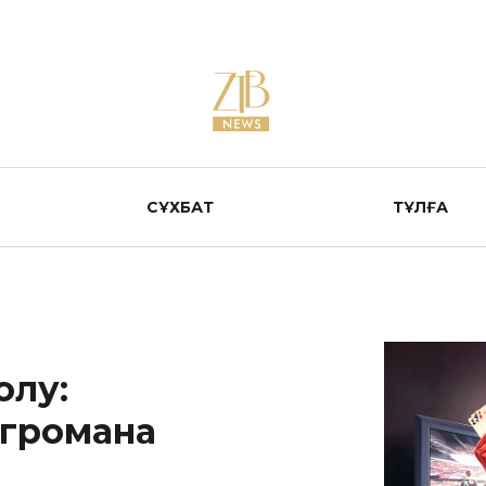
СҰХБАТ
ТҰЛҒА
олу:
игромана