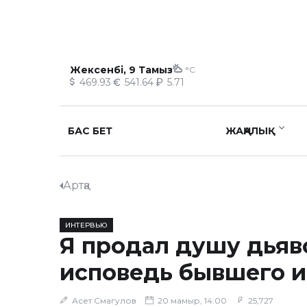
Жексенбі, 9 Тамыз
°C
469.93
541.64
5.71
БАС БЕТ
ЖАҢАЛЫҚ
Артқа
ИНТЕРВЬЮ
Я продал душу дьяв
исповедь бывшего 
Асет Смагулов
20 мамыр, 14:00
25,727