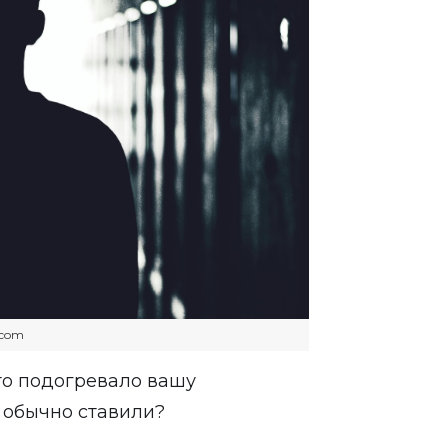
s.com
то подогревало вашу
ы обычно ставили?