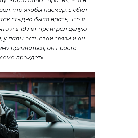
ау. Когда папа спросил, что в
рал, что якобы насмерть сбил
 так стыдно было врать, что я
что я в 19 лет проиграл целую
 у папы есть свои связи и он
ему признаться, он просто
 само пройдет».