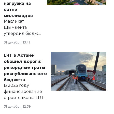
нагрузка на
сотни
миллиардов
Маслихат
Шымкента
утвердил бюджет
города на 2026–
31 декабря, 13:41
2028 годы.
Соответствующий
LRT в Астане
документ
обошел дороги:
появился в базе
рекордные траты
нормативных
республиканского
правовых актов и
бюджета
на сайте маслихат
В 2025 году
города.
финансирование
строительства LRT
в Астане из
31 декабря, 12:39
республиканского