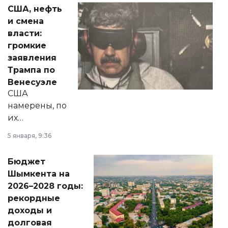
актуальных тем —
США, нефть
от слухов о
и смена
политических
власти:
реформах до
громкие
вопросов армии,
заявления
экономики и
Трампа по
личного здоровья.
Венесуэле
США
намерены, по
их
утверждению,
5 января, 9:36
принести
свободу
Бюджет
народу
Шымкента на
Венесуэлы.
2026–2028 годы:
рекордные
доходы и
долговая