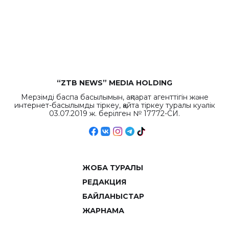
бюджета достигло
рекордных
объемов.
“ZTB NEWS” MEDIA HOLDING
Мерзімді баспа басылымын, ақпарат агенттігін және
интернет-басылымды тіркеу, қайта тіркеу туралы куәлік
03.07.2019 ж. берілген № 17772-СИ.
ЖОБА ТУРАЛЫ
РЕДАКЦИЯ
БАЙЛАНЫСТАР
ЖАРНАМА