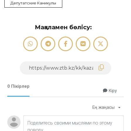
Депутатские Каникулы
Мақаламен бөлісу:
0 Пікірлер
Кіру
Ең жаңасы