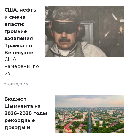
актуальных тем —
США, нефть
от слухов о
и смена
политических
власти:
реформах до
громкие
вопросов армии,
заявления
экономики и
Трампа по
личного здоровья.
Венесуэле
США
намерены, по
их
утверждению,
5 қаңтар, 9:36
принести
свободу
Бюджет
народу
Шымкента на
Венесуэлы.
2026–2028 годы:
рекордные
доходы и