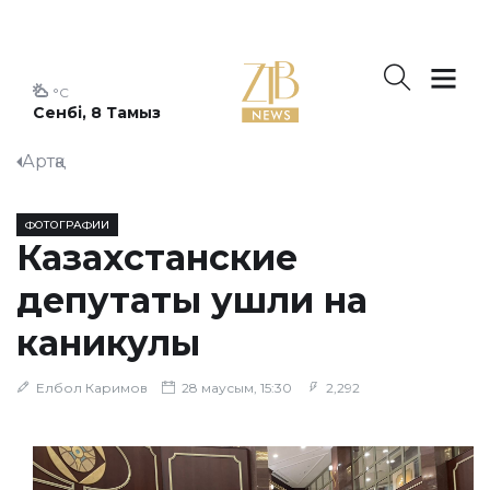
°C
Сенбі, 8 Тамыз
Артқа
ФОТОГРАФИИ
Казахстанские
депутаты ушли на
каникулы
Елбол Каримов
28 маусым, 15:30
2,292