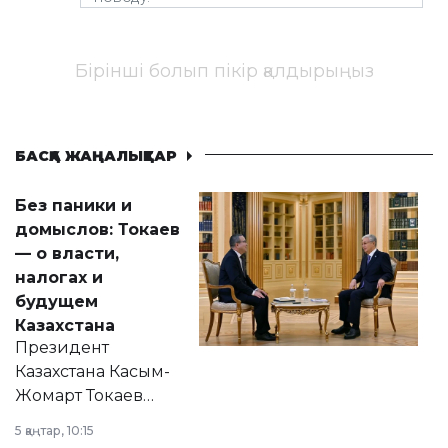
Бірінші болып пікір қалдырыңыз
БАСҚА ЖАҢАЛЫҚТАР
Без паники и
домыслов: Токаев
— о власти,
налогах и
будущем
Казахстана
Президент
Казахстана Касым-
Жомарт Токаев
прокомментировал
5 қаңтар, 10:15
сразу несколько