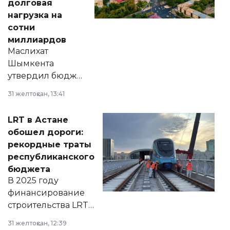
долговая
нагрузка на
сотни
миллиардов
Маслихат
Шымкента
утвердил бюджет
города на 2026–
31 желтоқсан, 13:41
2028 годы.
Соответствующий
LRT в Астане
документ
обошел дороги:
появился в базе
рекордные траты
нормативных
республиканского
правовых актов и
бюджета
на сайте маслихат
В 2025 году
города.
финансирование
строительства LRT
в Астане из
31 желтоқсан, 12:39
республиканского