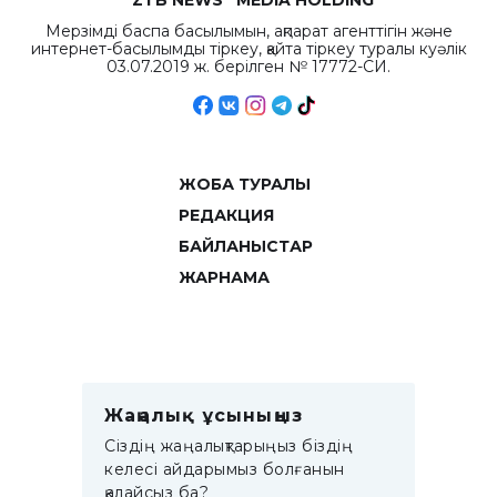
Мерзімді баспа басылымын, ақпарат агенттігін және
интернет-басылымды тіркеу, қайта тіркеу туралы куәлік
03.07.2019 ж. берілген № 17772-СИ.
ЖОБА ТУРАЛЫ
РЕДАКЦИЯ
БАЙЛАНЫСТАР
ЖАРНАМА
Жаңалық ұсыныңыз
Сіздің жаңалықтарыңыз біздің
келесі айдарымыз болғанын
қалайсыз ба?