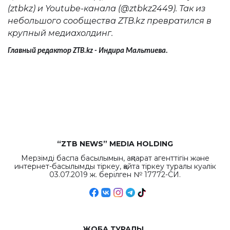
(ztbkz) и Youtube-канала (@ztbkz2449). Так из
небольшого сообщества ZTB.kz превратился в
крупный медиахолдинг.
Главный редактор
ZTB
.
kz
- Индира Мальтиева.
“ZTB NEWS” MEDIA HOLDING
Мерзімді баспа басылымын, ақпарат агенттігін және
интернет-басылымды тіркеу, қайта тіркеу туралы куәлік
03.07.2019 ж. берілген № 17772-СИ.
ЖОБА ТУРАЛЫ