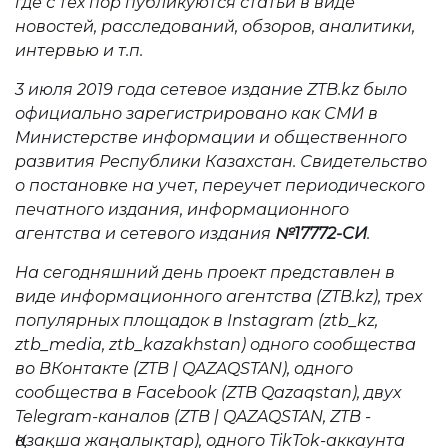
где с тех пор публикуются статьи в виде
новостей, расследований, обзоров, аналитики,
интервью и т.п.
3 июля 2019 года сетевое издание ZTB.kz было
официально зарегистрировано как СМИ в
Министерстве информации и общественного
развития Республики Казахстан. Свидетельство
о постановке на учет, переучет периодического
печатного издания, информационного
агентства и сетевого издания
№17772-СИ
.
На сегодняшний день проект представлен в
виде информационного агентства (ZTB.kz), трех
популярных площадок в Instagram (ztb_kz,
ztb_media, ztb_kazakhstan) одного сообщества
во ВКонтакте (ZTB | QAZAQSTAN), одного
сообщества в Facebook (ZTB Qazaqstan), двух
Telegram-каналов (ZTB | QAZAQSTAN, ZTB -
Қазақша жаңалықтар), одного TikTok-аккаунта