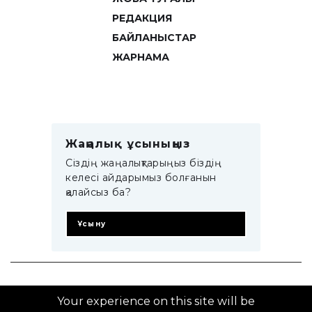
РЕДАКЦИЯ
БАЙЛАНЫСТАР
ЖАРНАМА
Жаңалық ұсыныңыз
Сіздің жаңалықтарыңыз біздің
келесі айдарымыз болғанын
қалайсыз ба?
Ұсыну
© 2014–2025 ZTB.KZ
Your experience on this site will be