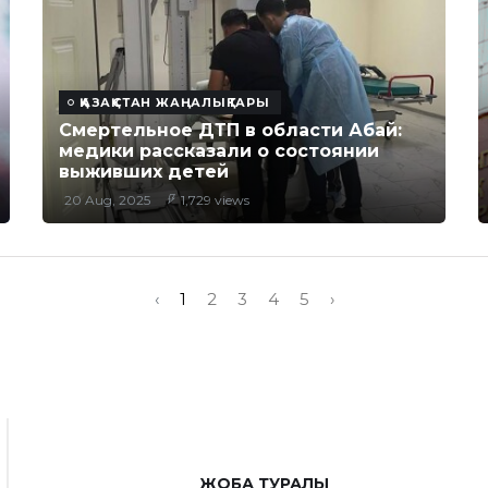
ҚАЗАҚСТАН ЖАҢАЛЫҚТАРЫ
Смертельное ДТП в области Абай:
медики рассказали о состоянии
выживших детей
20 Aug, 2025
1,729 views
‹
1
2
3
4
5
›
ЖОБА ТУРАЛЫ