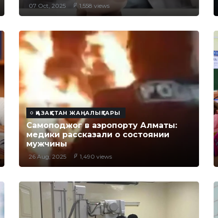
07 Oct, 2025
1,558 views
ҚАЗАҚСТАН ЖАҢАЛЫҚТАРЫ
Самоподжог в аэропорту Алматы:
медики рассказали о состоянии
мужчины
26 Aug, 2025
1,490 views