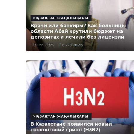
ҚАЗАҚСТАН ЖАҢАЛЫҚТАРЫ
Врачи или банкиры? Как больницы
области Абай крутили бюджет на
депозитах и лечили без лицензий
10 Dec, 2025
8,778 views
ҚАЗАҚСТАН ЖАҢАЛЫҚТАРЫ
В Казахстане появился новый
гонконгский грипп (H3N2)