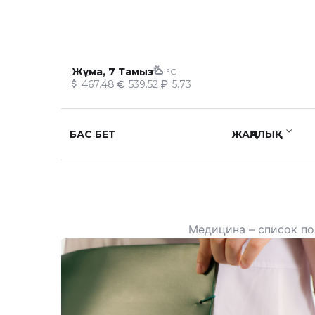
Жұма, 7 Тамыз
°C
467.48
539.52
5.73
БАС БЕТ
ЖАҢАЛЫҚ
Медицина – список по