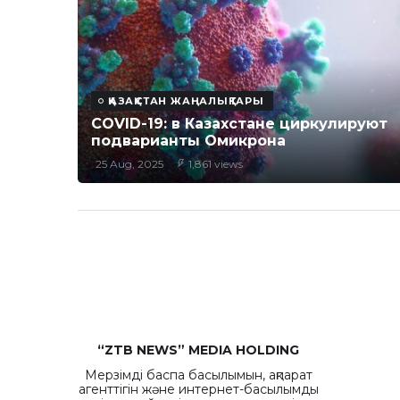
ҚАЗАҚСТАН ЖАҢАЛЫҚТАРЫ
COVID-19: в Казахстане циркулируют
подварианты Омикрона
25 Aug, 2025
1,861 views
“ZTB NEWS” MEDIA HOLDING
Мерзімді баспа басылымын, ақпарат
агенттігін және интернет-басылымды