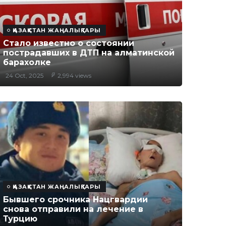
ҚАЗАҚСТАН ЖАҢАЛЫҚТАРЫ
Стало известно о состоянии
пострадавших в ДТП на алматинской
барахолке
24 Oct, 2025
2,994 views
ҚАЗАҚСТАН ЖАҢАЛЫҚТАРЫ
Бывшего срочника Нацгвардии
снова отправили на лечение в
Турцию