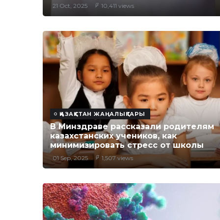
21 Oct, 2025
10,411 views
ҚАЗАҚСТАН ЖАҢАЛЫҚТАРЫ
В Минздраве рассказали родителям
казахстанских учеников, как
минимизировать стресс от школы
01 Sep, 2025
1,507 views