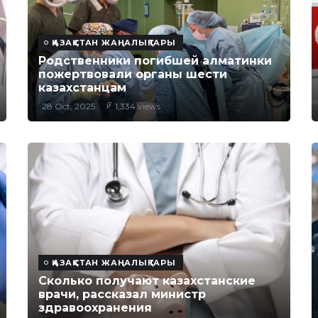
ҚАЗАҚСТАН ЖАҢАЛЫҚТАРЫ
Родственники погибшей алматинки
пожертвовали органы шести
казахстанцам
28 Oct, 2025
1,334 views
ҚАЗАҚСТАН ЖАҢАЛЫҚТАРЫ
Сколько получают казахстанские
врачи, рассказал министр
здравоохранения