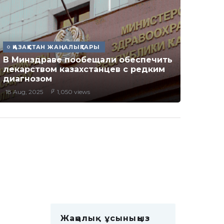
ҚАЗАҚСТАН ЖАҢАЛЫҚТАРЫ
В Минздраве пообещали обеспечить
лекарством казахстанцев с редким
диагнозом
18 Aug, 2025
1,050 views
Жаңалық ұсыныңыз