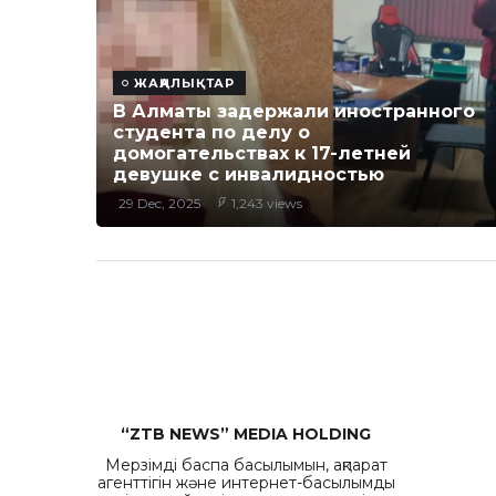
ЖАҢАЛЫҚТАР
В Алматы задержали иностранного
студента по делу о
домогательствах к 17-летней
девушке с инвалидностью
29 Dec, 2025
1,243 views
“ZTB NEWS” MEDIA HOLDING
Мерзімді баспа басылымын, ақпарат
агенттігін және интернет-басылымды