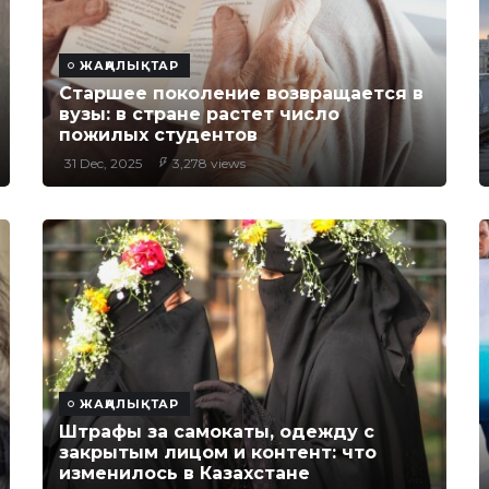
ЖАҢАЛЫҚТАР
Старшее поколение возвращается в
вузы: в стране растет число
пожилых студентов
31 Dec, 2025
3,278 views
ЖАҢАЛЫҚТАР
Штрафы за самокаты, одежду с
закрытым лицом и контент: что
изменилось в Казахстане