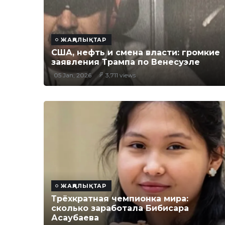
ЖАҢАЛЫҚТАР
США, нефть и смена власти: громкие
заявления Трампа по Венесуэле
05 Jan, 2026
3,711 views
ЖАҢАЛЫҚТАР
Трёхкратная чемпионка мира:
сколько заработала Бибисара
Асаубаева