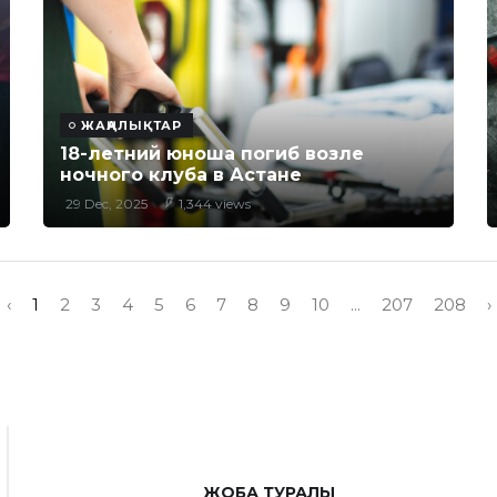
ЖАҢАЛЫҚТАР
18-летний юноша погиб возле
ночного клуба в Астане
29 Dec, 2025
1,344 views
‹
1
2
3
4
5
6
7
8
9
10
...
207
208
›
ЖОБА ТУРАЛЫ