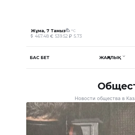
Жұма, 7 Тамыз
°C
467.48
539.52
5.73
БАС БЕТ
ЖАҢАЛЫҚ
Общест
Новости общества в Каз