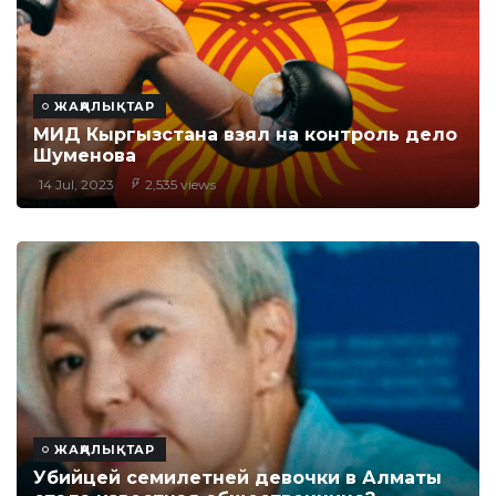
ЖАҢАЛЫҚТАР
МИД Кыргызстана взял на контроль дело
Шуменова
14 Jul, 2023
2,535 views
ЖАҢАЛЫҚТАР
Убийцей семилетней девочки в Алматы