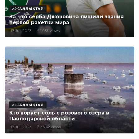
ЖАҢАЛЫҚТАР
За что серба Джоковича лишили звания
первой ракетки мира
17 Jul, 2023
1,953 views
ЖАҢАЛЫҚТАР
Кто ворует соль с розового озера в
Павлодарской области
17 Jul, 2023
3,762 views