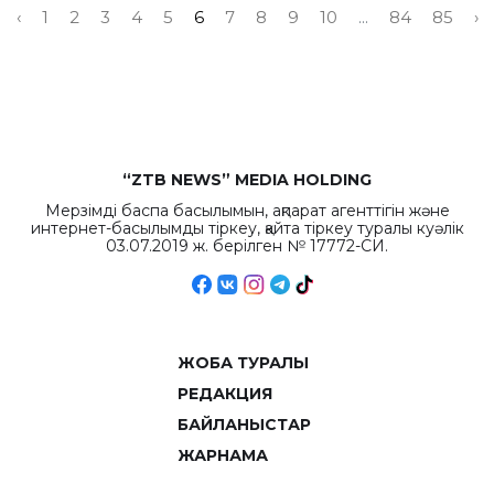
‹
1
2
3
4
5
6
7
8
9
10
...
84
85
›
“ZTB NEWS” MEDIA HOLDING
Мерзімді баспа басылымын, ақпарат агенттігін және
интернет-басылымды тіркеу, қайта тіркеу туралы куәлік
03.07.2019 ж. берілген № 17772-СИ.
ЖОБА ТУРАЛЫ
РЕДАКЦИЯ
БАЙЛАНЫСТАР
ЖАРНАМА