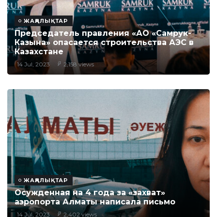
ЖАҢАЛЫҚТАР
Председатель правления «АО «Самрук-
Казына» опасается строительства АЭС в
Казахстане
14 Jul, 2023
2,158 views
ЖАҢАЛЫҚТАР
Осужденная на 4 года за «захват»
аэропорта Алматы написала письмо
14 Jul, 2023
2,402 views