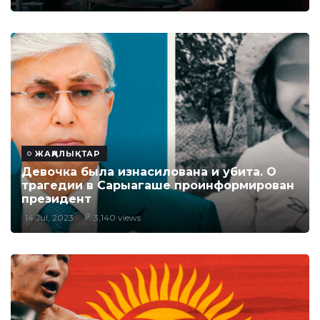
ЖАҢАЛЫҚТАР
Девочка была изнасилована и убита. О
трагедии в Сарыагаше проинформирован
президент
14 Jul, 2023
3,140 views