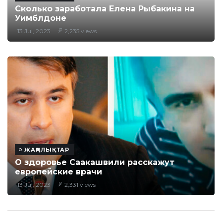
Сколько заработала Елена Рыбакина на
Уимблдоне
13 Jul, 2023
2,235 views
ЖАҢАЛЫҚТАР
О здоровье Саакашвили расскажут
европейские врачи
13 Jul, 2023
2,331 views