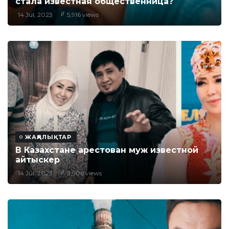
стала известная общественница?
14 Jul, 2023
5,916 views
ЖАҢАЛЫҚТАР
В Казахстане арестован муж известной
айтыскер
14 Jul, 2023
3,906 views