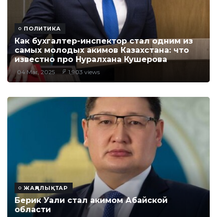
ПОЛИТИКА
Как бухгалтер-инспектор стал одним из
самых молодых акимов Казахстана: что
известно про Нуралхана Кушерова
04 Mar, 2025
1,903 views
ЖАҢАЛЫҚТАР
Берик Уали стал акимом Абайской
области