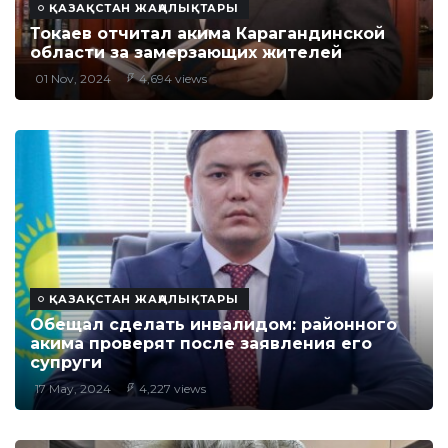
ҚАЗАҚСТАН ЖАҢАЛЫҚТАРЫ
Токаев отчитал акима Карагандинской
области за замерзающих жителей
01 Nov, 2024
4,694 views
ҚАЗАҚСТАН ЖАҢАЛЫҚТАРЫ
Обещал сделать инвалидом: районного
акима проверят после заявления его
супруги
17 May, 2024
4,227 views