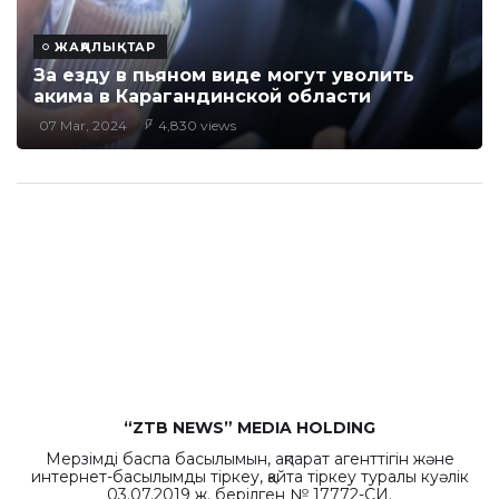
ЖАҢАЛЫҚТАР
За езду в пьяном виде могут уволить
акима в Карагандинской области
07 Mar, 2024
4,830 views
“ZTB NEWS” MEDIA HOLDING
Мерзімді баспа басылымын, ақпарат агенттігін және
интернет-басылымды тіркеу, қайта тіркеу туралы куәлік
03.07.2019 ж. берілген № 17772-СИ.