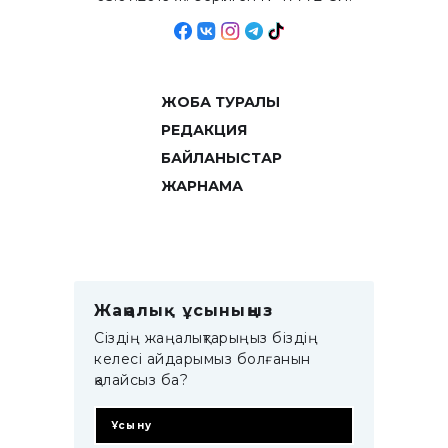
ЖОБА ТУРАЛЫ
РЕДАКЦИЯ
БАЙЛАНЫСТАР
ЖАРНАМА
Жаңалық ұсыныңыз
Сіздің жаңалықтарыңыз біздің
келесі айдарымыз болғанын
қалайсыз ба?
Ұсыну