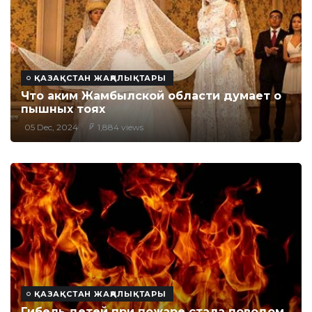
ҚАЗАҚСТАН ЖАҢАЛЫҚТАРЫ
Что аким Жамбылской области думает о
пышных тоях
05 Dec, 2024
1,884 views
ҚАЗАҚСТАН ЖАҢАЛЫҚТАРЫ
Гибель детей при пожаре стала поводом