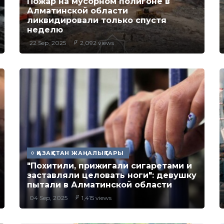
Пожар на мусорном полигоне в
Алматинской области
ликвидировали только спустя
неделю
22 Sep, 2025
2,092 views
ҚАЗАҚСТАН ЖАҢАЛЫҚТАРЫ
"Похитили, прижигали сигаретами и
заставляли целовать ноги": девушку
пытали в Алматинской области
04 Sep, 2025
1,415 views