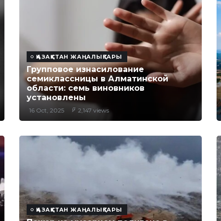
ҚАЗАҚСТАН ЖАҢАЛЫҚТАРЫ
Групповое изнасилование
семиклассницы в Алматинской
области: семь виновников
установлены
16 Oct, 2025
2,147 views
ҚАЗАҚСТАН ЖАҢАЛЫҚТАРЫ