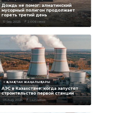
Дождь не помог: алматинский
мусорный полигон продолжает
гореть третий день
17 Sep, 2025
2,006 views
ҚАЗАҚСТАН ЖАҢАЛЫҚТАРЫ
АЭС в Казахстане: когда запустят
строительство первой станции
05 Aug, 2025
1,425 views