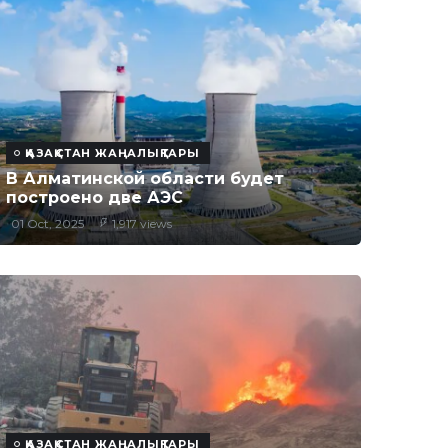
ҚАЗАҚСТАН ЖАҢАЛЫҚТАРЫ
В Алматинской области будет
построено две АЭС
01 Oct, 2025
1,917 views
ҚАЗАҚСТАН ЖАҢАЛЫҚТАРЫ