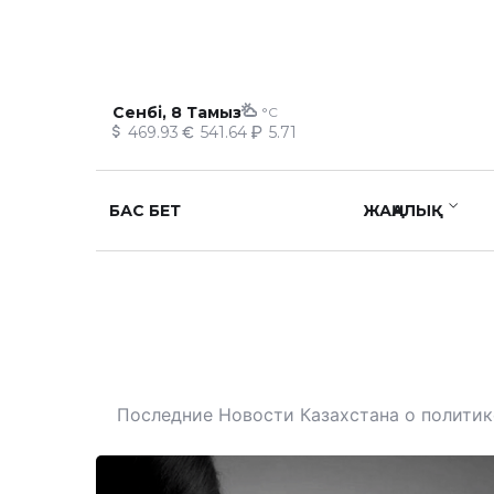
Сенбі, 8 Тамыз
°C
469.93
541.64
5.71
БАС БЕТ
ЖАҢАЛЫҚ
Последние Новости Казахстана о политике