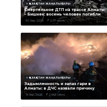
ҚАЗАҚСТАН ЖАҢАЛЫҚТАРЫ
Смертельное ДТП на трассе Алматы
– Бишкек: восемь человек погибли
30 Sep, 2025
2,117 views
ҚАЗАҚСТАН ЖАҢАЛЫҚТАРЫ
Задымленность и запах гари в
Алматы: в ДЧС назвали причину
16 Sep, 2025
2,663 views