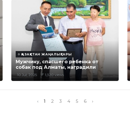
ҚАЗАҚСТАН ЖАҢАЛЫҚТАРЫ
Мужчину, спасшего ребенка от
собак под Алматы, наградили
10 Jul, 2025
1,320 views
‹
1
2
3
4
5
6
›