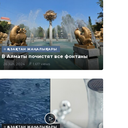
ҚАЗАҚСТАН ЖАҢАЛЫҚТАРЫ
В Алматы почистят все фонтаны
26 Jun, 2024
1,617 views
ҚАЗАҚСТАН ЖАҢАЛЫҚТАРЫ