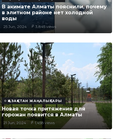
В акимате Алматы пояснили, почему
в элитном районе нет холодной
воды
25 Jun, 2024
3,845 views
ҚАЗАҚСТАН ЖАҢАЛЫҚТАРЫ
Новая точка притяжения для
горожан появится в Алматы
21 Jun, 2024
1,458 views