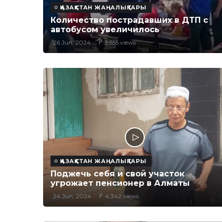
ҚАЗАҚСТАН ЖАҢАЛЫҚТАРЫ
Количество пострадавших в ДТП с
автобусом увеличилось
26 Jun, 2024
3,555 views
ҚАЗАҚСТАН ЖАҢАЛЫҚТАРЫ
Поджечь себя и свой участок
угрожает пенсионер в Алматы
24 Jun, 2024
4,342 views