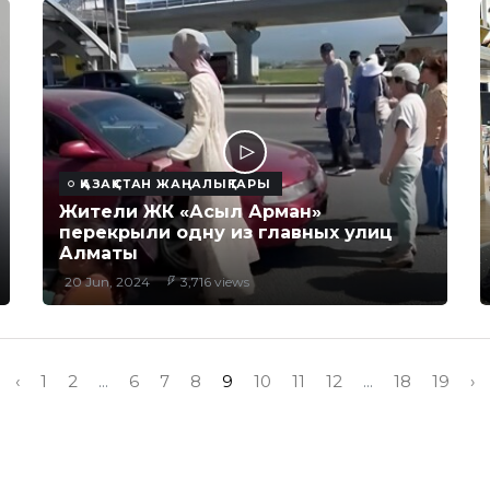
ҚАЗАҚСТАН ЖАҢАЛЫҚТАРЫ
Жители ЖК «Асыл Арман»
перекрыли одну из главных улиц
Алматы
20 Jun, 2024
3,716 views
‹
1
2
...
6
7
8
9
10
11
12
...
18
19
›