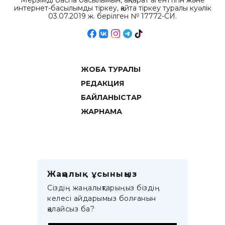
Мерзімді баспа басылымын, ақпарат агенттігін және
интернет-басылымды тіркеу, қайта тіркеу туралы куәлік
03.07.2019 ж. берілген № 17772-СИ.
ЖОБА ТУРАЛЫ
РЕДАКЦИЯ
БАЙЛАНЫСТАР
ЖАРНАМА
Жаңалық ұсыныңыз
Сіздің жаңалықтарыңыз біздің
келесі айдарымыз болғанын
қалайсыз ба?