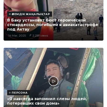
ӘЛЕМДІК ЖАҢАЛЫҚТАР
В Баку установят бюст героической
стюардессы, погибшей в авиакатастрофе
под Актау
14 Mar, 2025
2,259 views
ПЕРСОНА
«Я навсегда запомнил слезы людей,
потерявших свои дома»