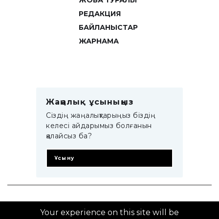
ЖОБА ТУРАЛЫ
РЕДАКЦИЯ
БАЙЛАНЫСТАР
ЖАРНАМА
Жаңалық ұсыныңыз
Сіздің жаңалықтарыңыз біздің
келесі айдарымыз болғанын
қалайсыз ба?
Ұсыну
© 2014–2025 ZTB.KZ
Your experience on this site will be