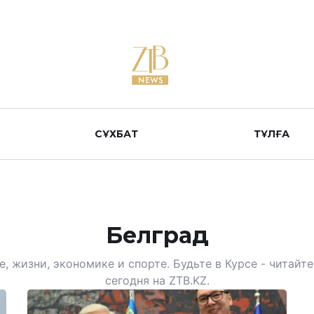
СҰХБАТ
ТҰЛҒА
Белград
, жизни, экономике и спорте. Будьте в Курсе - читай
сегодня на ZTB.KZ.