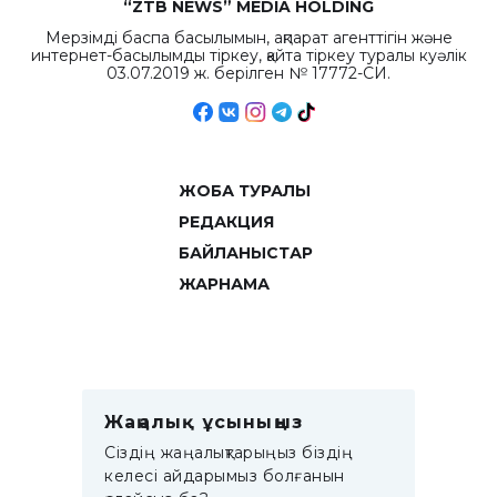
“ZTB NEWS” MEDIA HOLDING
Мерзімді баспа басылымын, ақпарат агенттігін және
интернет-басылымды тіркеу, қайта тіркеу туралы куәлік
03.07.2019 ж. берілген № 17772-СИ.
ЖОБА ТУРАЛЫ
РЕДАКЦИЯ
БАЙЛАНЫСТАР
ЖАРНАМА
Жаңалық ұсыныңыз
Сіздің жаңалықтарыңыз біздің
келесі айдарымыз болғанын