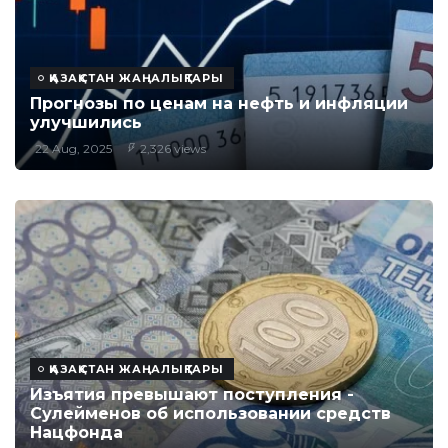
ҚАЗАҚСТАН ЖАҢАЛЫҚТАРЫ
Прогнозы по ценам на нефть и инфляции
улучшились
22 Aug, 2025
2,326 views
ҚАЗАҚСТАН ЖАҢАЛЫҚТАРЫ
Изъятия превышают поступления -
Сулейменов об использовании средств
Нацфонда