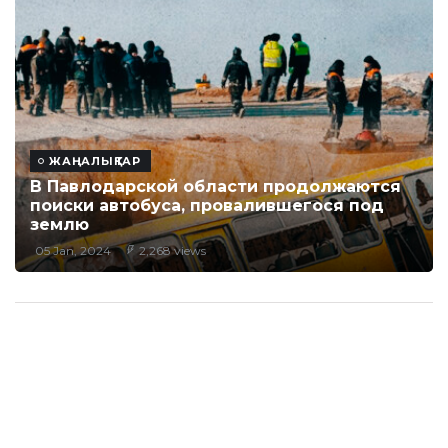
ЖАҢАЛЫҚТАР
В Павлодарской области продолжаются
поиски автобуса, провалившегося под
землю
05 Jan, 2024
2,268 views