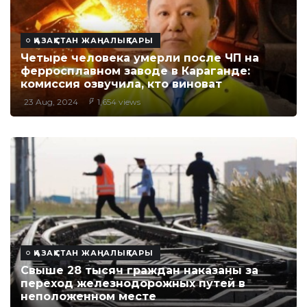
ҚАЗАҚСТАН ЖАҢАЛЫҚТАРЫ
Четыре человека умерли после ЧП на
ферросплавном заводе в Караганде:
комиссия озвучила, кто виноват
23 Aug, 2024
1,654 views
ҚАЗАҚСТАН ЖАҢАЛЫҚТАРЫ
Свыше 28 тысяч граждан наказаны за
переход железнодорожных путей в
неположенном месте