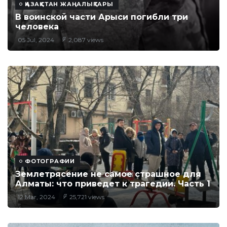
ҚАЗАҚСТАН ЖАҢАЛЫҚТАРЫ
В воинской части Арыси погибли три
человека
05 Jul, 2024
2,087 views
ФОТОГРАФИИ
Землетрясение не самое страшное для
Алматы: что приведет к трагедии. Часть 1
12 Mar, 2024
25,721 views