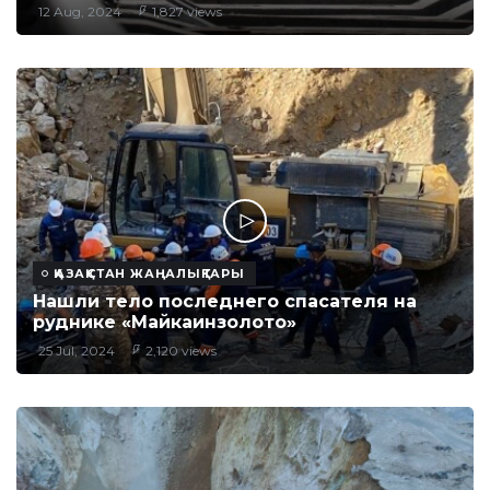
12 Aug, 2024
1,827 views
ҚАЗАҚСТАН ЖАҢАЛЫҚТАРЫ
Нашли тело последнего спасателя на
руднике «Майкаинзолото»
25 Jul, 2024
2,120 views