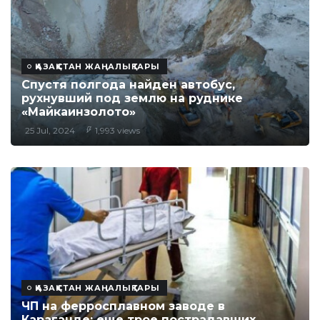
ҚАЗАҚСТАН ЖАҢАЛЫҚТАРЫ
Спустя полгода найден автобус,
рухнувший под землю на руднике
«Майкаинзолото»
25 Jul, 2024
1,993 views
ҚАЗАҚСТАН ЖАҢАЛЫҚТАРЫ
ЧП на ферросплавном заводе в
Караганде: еще трое пострадавших