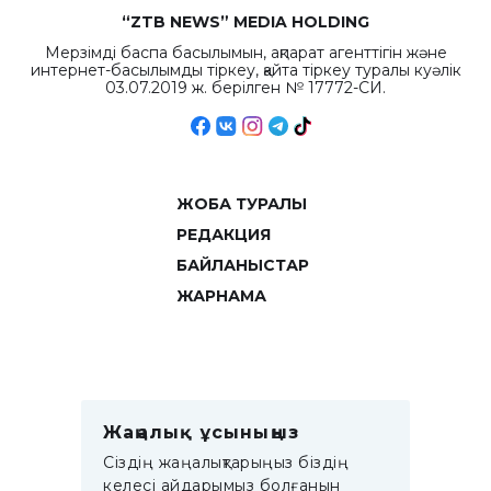
“ZTB NEWS” MEDIA HOLDING
Мерзімді баспа басылымын, ақпарат агенттігін және
интернет-басылымды тіркеу, қайта тіркеу туралы куәлік
03.07.2019 ж. берілген № 17772-СИ.
ЖОБА ТУРАЛЫ
РЕДАКЦИЯ
БАЙЛАНЫСТАР
ЖАРНАМА
Жаңалық ұсыныңыз
Сіздің жаңалықтарыңыз біздің
келесі айдарымыз болғанын