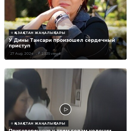
ҚАЗАҚСТАН ЖАҢАЛЫҚТАРЫ
У Дины Тансари произошел сердечный
приступ
27 Aug, 2024
2,535 views
ҚАЗАҚСТАН ЖАҢАЛЫҚТАРЫ
Приговоренную к трем годам колонии