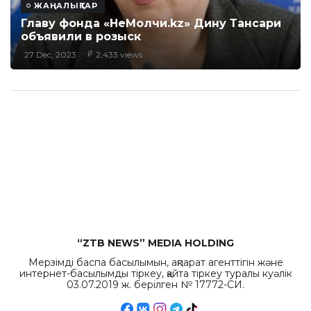
ЖАҢАЛЫҚТАР
Главу фонда «НеМолчи.kz» Дину Тансари
объявили в розыск
27 Dec, 2023
2,433 views
“ZTB NEWS” MEDIA HOLDING
Мерзімді баспа басылымын, ақпарат агенттігін және
интернет-басылымды тіркеу, қайта тіркеу туралы куәлік
03.07.2019 ж. берілген № 17772-СИ.