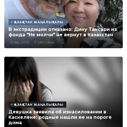
ҚАЗАҚСТАН ЖАҢАЛЫҚТАРЫ
В экстрадиции отказано: Дину Тансари из
фонда "Не молчи" не вернут в Казахстан
15 Sep, 2025
1,541 views
ҚАЗАҚСТАН ЖАҢАЛЫҚТАРЫ
Девушка заявила об изнасиловании в
Каскелене: родные нашли ее на пороге
дома