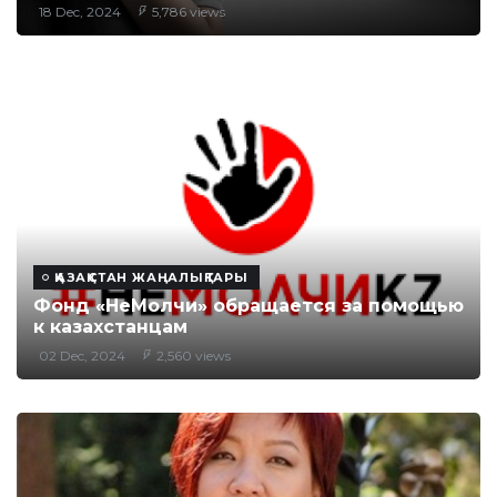
18 Dec, 2024
5,786 views
ҚАЗАҚСТАН ЖАҢАЛЫҚТАРЫ
Фонд «НеМолчи» обращается за помощью
к казахстанцам
02 Dec, 2024
2,560 views